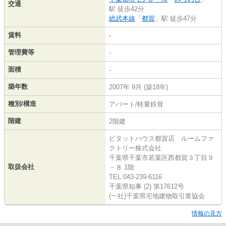
交通
駅 徒歩42分
総武本線
「
都賀
」駅 徒歩47分
賃料
-
管理費等
-
面積
-
築年数
2007年 9月 (築18年)
種別/構造
アパート/軽量鉄骨
階建
2階建
ピタットハウス都賀店 ルームファ
クトリー株式会社
千葉県千葉市若葉区西都賀３丁目９
取扱会社
－８ 1階
TEL:043-239-6116
千葉県知事 (2) 第17612号
(一社)千葉県宅地建物取引業協会
情報の見方