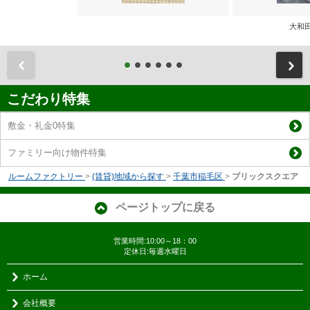
大和
前
こだわり特集
敷金・礼金0特集
ファミリー向け物件特集
ルームファクトリー
>
(賃貸)地域から探す
>
千葉市稲毛区
>
ブリックスクエア
ページトップに戻る
営業時間:10:00～18：00
定休日:毎週水曜日
ホーム
会社概要