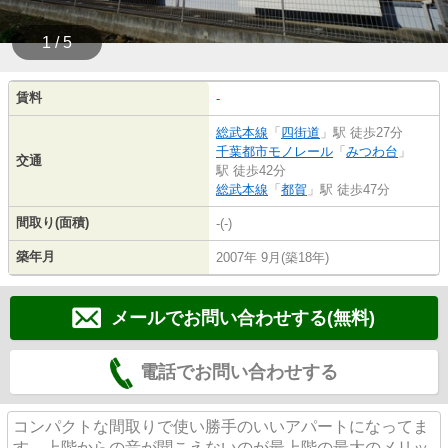
1 / 5
賃料
-
総武本線
「
四街道
」駅 徒歩27分
千葉都市モノレール
「
みつわ台
」
交通
駅 徒歩42分
総武本線
「
都賀
」駅 徒歩47分
間取り(面積)
-(-)
築年月
2007年 9月(築18年)
メールでお問い合わせする(無料)
電話でお問い合わせする
コンパクトな間取りで使い勝手のいいアパートになってま
す。上階からの音が聞こえないのが最上階の最大のメリッ