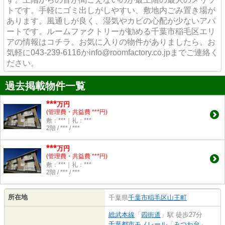
トです。手軽にゴミ出しがしやすい、敷地内ごみ置き場が
あります。風通しが良く、湿気やカビの心配が少ないアパ
ートです。ルームファクトリーが勧める千葉市稲毛区エリ
アの情報はコチラ。お気に入りの物件がありましたら。お
気軽に043-239-6116かinfo@roomfactory.co.jpまでご連絡く
ださい。
過去掲載物件一覧
***
万円
(管理費・共益費 ***円)
敷：***｜礼：***
2階 / *** / ***
***
万円
(管理費・共益費 ***円)
敷：***｜礼：***
2階 / *** / ***
所在地
千葉県
千葉市稲毛区
山王町
総武本線
「
四街道
」駅 徒歩27分
千葉都市モノレール
「
みつわ台
」