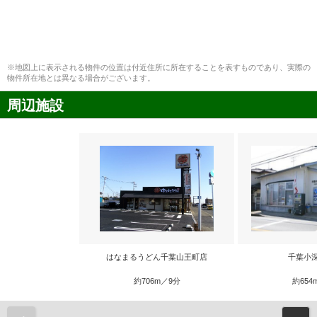
※地図上に表示される物件の位置は付近住所に所在することを表すものであり、実際の
物件所在地とは異なる場合がございます。
周辺施設
はなまるうどん千葉山王町店
千葉小
約706m／9分
約654