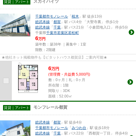
スカイハイツ
賃貸｜アパート
千葉都市モノレール
「
桜木
」駅 徒歩13分
総武本線
「
都賀
」駅 バス4分 「大聖寺裏」 停歩1分
総武本線
「
千葉
」駅 バス21分 「小倉団地入口」 停歩5分
千葉県
千葉市若葉区
若松町
6
万円
築年数：築38年 ｜募集中：
1室
階数：2階建
★他社ネット掲載物件も【ピタットハウス都賀店】ご案内可能★
6
万
円
(管理費・共益費 5,000円)
敷：0ヶ月｜礼：0ヶ月
所在階：1階
間取り：3DK
面積：52.00㎡
モンフレール都賀
賃貸｜アパート
総武本線
「
都賀
」駅 徒歩4分
千葉都市モノレール
「
みつわ台
」駅 徒歩18分
総武本線
「
千葉
」駅 バス22分 「西都賀一丁目」 停歩4分