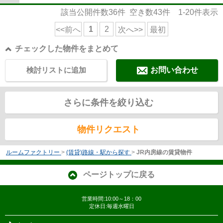
該当公開件数
36
件 空き数
43
件
1-20
件表示
1
2
<<前へ
次へ>>
最初
チェックした物件をまとめて
検討リストに追加
お問い合わせ
さらに条件を絞り込む
物件リクエスト
ルームファクトリー
>
(賃貸)路線・駅から探す
>
JR内房線の賃貸物件
ページトップに戻る
営業時間:10:00～18：00
定休日:毎週水曜日