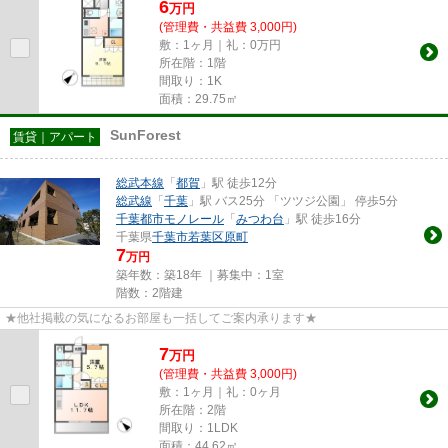
6
万
円
(管理費・共益費 3,000円)
敷：1ヶ月｜礼：0万円
所在階：1階
間取り：1K
面積：29.75㎡
SunForest
賃貸｜アパート
総武本線
「
都賀
」駅 徒歩12分
総武線
「
千葉
」駅 バス25分 「ツツジ公園」 停歩5分
千葉都市モノレール
「
みつわ台
」駅 徒歩16分
千葉県
千葉市若葉区
原町
7
万円
築年数：築18年 ｜募集中：
1室
階数：2階建
★他社掲載の気になるお部屋も一括してご案内承ります★
7
万
円
(管理費・共益費 3,000円)
敷：1ヶ月｜礼：0ヶ月
所在階：2階
間取り：1LDK
面積：44.62㎡