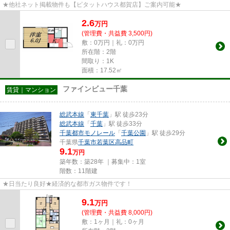
★他社ネット掲載物件も【ピタットハウス都賀店】ご案内可能★
2.6
万
円
(管理費・共益費 3,500円)
敷：0万円｜礼：0万円
所在階：2階
間取り：1K
面積：17.52㎡
ファインビュー千葉
賃貸｜マンション
総武本線
「
東千葉
」駅 徒歩23分
総武本線
「
千葉
」駅 徒歩33分
千葉都市モノレール
「
千葉公園
」駅 徒歩29分
千葉県
千葉市若葉区
高品町
9.1
万円
築年数：築28年 ｜募集中：
1室
階数：11階建
★日当たり良好★経済的な都市ガス物件です！
9.1
万
円
(管理費・共益費 8,000円)
敷：1ヶ月｜礼：0ヶ月