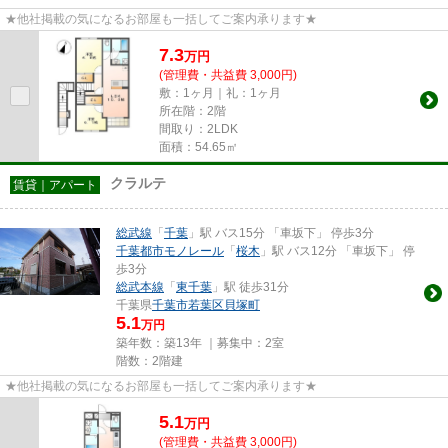
★他社掲載の気になるお部屋も一括してご案内承ります★
7.3
万
円
(管理費・共益費 3,000円)
敷：1ヶ月｜礼：1ヶ月
所在階：2階
間取り：2LDK
面積：54.65㎡
クラルテ
賃貸｜アパート
総武線
「
千葉
」駅 バス15分 「車坂下」 停歩3分
千葉都市モノレール
「
桜木
」駅 バス12分 「車坂下」 停
歩3分
総武本線
「
東千葉
」駅 徒歩31分
千葉県
千葉市若葉区
貝塚町
5.1
万円
築年数：築13年 ｜募集中：
2室
階数：2階建
★他社掲載の気になるお部屋も一括してご案内承ります★
5.1
万
円
(管理費・共益費 3,000円)