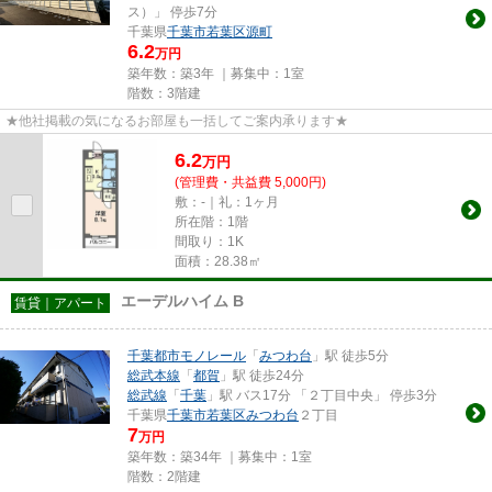
ス）」 停歩7分
千葉県
千葉市若葉区
源町
6.2
万円
築年数：築3年 ｜募集中：
1室
階数：3階建
★他社掲載の気になるお部屋も一括してご案内承ります★
6.2
万
円
(管理費・共益費 5,000円)
敷：-｜礼：1ヶ月
所在階：1階
間取り：1K
面積：28.38㎡
エーデルハイム B
賃貸｜アパート
千葉都市モノレール
「
みつわ台
」駅 徒歩5分
総武本線
「
都賀
」駅 徒歩24分
総武線
「
千葉
」駅 バス17分 「２丁目中央」 停歩3分
千葉県
千葉市若葉区
みつわ台
２丁目
7
万円
築年数：築34年 ｜募集中：
1室
階数：2階建