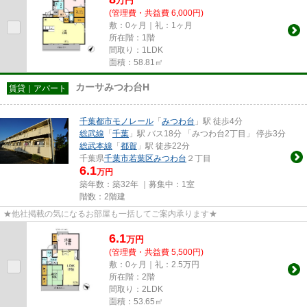
万
円
(管理費・共益費 6,000円)
敷：0ヶ月｜礼：1ヶ月
所在階：1階
間取り：1LDK
面積：58.81㎡
カーサみつわ台H
賃貸｜アパート
千葉都市モノレール
「
みつわ台
」駅 徒歩4分
総武線
「
千葉
」駅 バス18分 「みつわ台2丁目」 停歩3分
総武本線
「
都賀
」駅 徒歩22分
千葉県
千葉市若葉区
みつわ台
２丁目
6.1
万円
築年数：築32年 ｜募集中：
1室
階数：2階建
★他社掲載の気になるお部屋も一括してご案内承ります★
6.1
万
円
(管理費・共益費 5,500円)
敷：0ヶ月｜礼：2.5万円
所在階：2階
間取り：2LDK
面積：53.65㎡