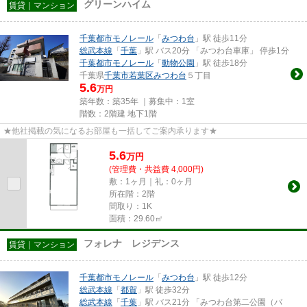
グリーンハイム
賃貸｜マンション
千葉都市モノレール
「
みつわ台
」駅 徒歩11分
総武本線
「
千葉
」駅 バス20分 「みつわ台車庫」 停歩1分
千葉都市モノレール
「
動物公園
」駅 徒歩18分
千葉県
千葉市若葉区
みつわ台
５丁目
5.6
万円
築年数：築35年 ｜募集中：
1室
階数：2階建 地下1階
★他社掲載の気になるお部屋も一括してご案内承ります★
5.6
万
円
(管理費・共益費 4,000円)
敷：1ヶ月｜礼：0ヶ月
所在階：2階
間取り：1K
面積：29.60㎡
フォレナ レジデンス
賃貸｜マンション
千葉都市モノレール
「
みつわ台
」駅 徒歩12分
総武本線
「
都賀
」駅 徒歩32分
総武本線
「
千葉
」駅 バス21分 「みつわ台第二公園（バ