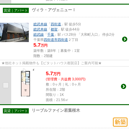
ヴィラ・アヴェニューⅠ
賃貸｜アパート
総武本線
「
四街道
」駅 徒歩5分
総武本線
「
都賀
」駅 徒歩44分
総武線
「
千葉
」駅 バス28分 「大和町入口」 停歩2分
千葉県
四街道市
四街道
２丁目
5.7
万円
築年数：築8年 ｜募集中：
1室
階数：2階建
★他社ネット掲載物件も【ピタットハウス都賀店】ご案内可能★
5.7
万
円
(管理費・共益費 3,000円)
敷：0ヶ月｜礼：0ヶ月
所在階：2階
間取り：1K
面積：21.56㎡
リーブルファイン若葉桜木
賃貸｜アパート