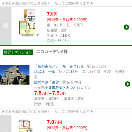
★他社掲載の気になるお部屋も一括してご案内承ります★
7
万
円
(管理費・共益費 6,000円)
敷：0ヶ月｜礼：5万円
所在階：2階
間取り：1LDK
面積：56.25㎡
エコガーデンA棟
賃貸｜マンション
千葉都市モノレール
「
みつわ台
」駅 徒歩12分
総武線
「
千葉
」駅 バス13分 「みつわ台南小学校」 停歩3
分
総武本線
「
都賀
」駅 徒歩28分
千葉県
千葉市若葉区
みつわ台
１丁目
7.8
7.9
万円～
万円
築年数：築29年 ｜募集中：
2室
階数：3階建
★他社掲載の気になるお部屋も一括してご案内承ります★
7.8
万
円
(管理費・共益費 9,000円)