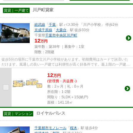
川戸町貸家
賃貸｜一戸建て
総武線
「
千葉
」駅 バス30分 「川戸小学校」 停歩2分
京成千原線
「
大森台
」駅 徒歩33分
千葉県
千葉市中央区
川戸町
12
万円
築年数：築38年 ｜募集中：
1室
階数：2階建
徒歩5分の場所に千葉市立川戸小学校があります。初期費用はカードで決済いた
だけます。風通しの良い一戸建ては利便性が高く好条件です。最上階の一戸建て
です。こちら千葉市中央区にあ...
12
万
円
(管理費・共益費 -)
敷：2ヶ月｜礼：0ヶ月
所在階：1-2階
間取り：5LDK＋1S(納戸)
面積：141.18㎡
ロイヤルパレス
賃貸｜マンション
千葉都市モノレール
「
桜木
」駅 徒歩4分