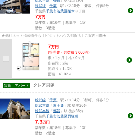
総武本線
「
都賀
」駅 徒歩19分
総武線
「
千葉
」駅 バス15分 「兼坂」 停歩5分
千葉県
千葉市若葉区
桜木
８丁目
7
万円
築年数：築16年 ｜募集中：
1室
階数：3階建
★他社ネット掲載物件も【ピタットハウス都賀店】ご案内可能★
7
万
円
(管理費・共益費 3,000円)
敷：1ヶ月｜礼：0ヶ月
所在階：2階
間取り：1LDK
面積：41.02㎡
クレア貝塚
賃貸｜アパート
総武線
「
千葉
」駅 バス14分 「都町」 停歩2分
総武本線
「
東千葉
」駅 徒歩26分
総武本線
「
都賀
」駅 徒歩36分
千葉県
千葉市若葉区
貝塚町
7.3
万円
築年数：築18年 ｜募集中：
1室
階数：2階建