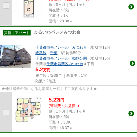
敷：0ヶ月｜礼：1ヶ月
所在階：3階
間取り：1K
面積：28.38㎡
まるいわパレスみつわ台
賃貸｜アパート
千葉都市モノレール
「
みつわ台
」駅 徒歩12分
総武線
「
千葉
」駅 徒歩59分
千葉都市モノレール
「
動物公園
」駅 徒歩15分
千葉県
千葉市若葉区
みつわ台
４丁目
5.2
万円
築年数：築38年 ｜募集中：
1室
階数：2階建
★他社掲載の気になるお部屋も一括してご案内承ります★
5.2
万
円
(管理費・共益費 -)
敷：1ヶ月｜礼：1ヶ月
所在階：2階
間取り：3DK
面積：46.37㎡