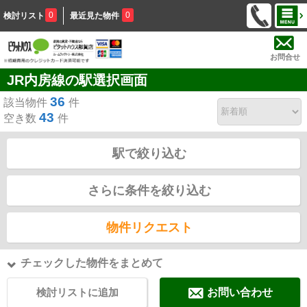
0
0
検討リスト
最近見た物件
お問合せ
JR内房線の駅選択画面
36
該当物件
件
43
空き数
件
駅で絞り込む
さらに条件を絞り込む
物件リクエスト
チェックした物件をまとめて
検討リストに追加
お問い合わせ