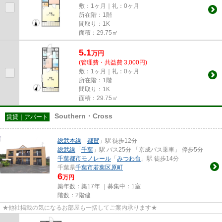
敷：1ヶ月｜礼：0ヶ月
所在階：1階
間取り：1K
面積：29.75㎡
5.1
万
円
(管理費・共益費 3,000円)
敷：1ヶ月｜礼：0ヶ月
所在階：1階
間取り：1K
面積：29.75㎡
Southern・Cross
賃貸｜アパート
総武本線
「
都賀
」駅 徒歩12分
総武線
「
千葉
」駅 バス25分 「京成バス乗車」 停歩5分
千葉都市モノレール
「
みつわ台
」駅 徒歩14分
千葉県
千葉市若葉区
原町
6
万円
築年数：築17年 ｜募集中：
1室
階数：2階建
★他社掲載の気になるお部屋も一括してご案内承ります★