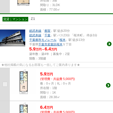
所在階：3階
間取り：3LDK
面積：77.00㎡
Z1
賃貸｜マンション
総武本線
「
都賀
」駅 徒歩20分
総武本線
「
千葉
」駅 バス23分 「桜木町」 停歩3分
千葉都市モノレール
「
桜木
」駅 徒歩13分
千葉県
千葉市若葉区
桜木
５丁目
5.9
6.4
万円～
万円
築年数：築4年 ｜募集中：
2室
階数：3階建
★他社掲載の気になるお部屋も一括してご案内承ります★
5.9
万
円
(管理費・共益費 5,000円)
敷：0ヶ月｜礼：0ヶ月
所在階：1階
間取り：1K
面積：28.38㎡
6.4
万
円
(管理費・共益費 5,000円)