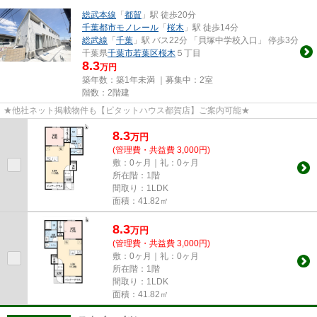
総武本線
「
都賀
」駅 徒歩20分
千葉都市モノレール
「
桜木
」駅 徒歩14分
総武線
「
千葉
」駅 バス22分 「貝塚中学校入口」 停歩3分
千葉県
千葉市若葉区
桜木
５丁目
8.3
万円
築年数：築1年未満 ｜募集中：
2室
階数：2階建
★他社ネット掲載物件も【ピタットハウス都賀店】ご案内可能★
8.3
万
円
(管理費・共益費 3,000円)
敷：0ヶ月｜礼：0ヶ月
所在階：1階
間取り：1LDK
面積：41.82㎡
8.3
万
円
(管理費・共益費 3,000円)
敷：0ヶ月｜礼：0ヶ月
所在階：1階
間取り：1LDK
面積：41.82㎡