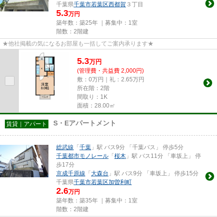
千葉県
千葉市若葉区
西都賀
３丁目
5.3
万円
築年数：築25年 ｜募集中：
1室
階数：2階建
★他社掲載の気になるお部屋も一括してご案内承ります★
5.3
万
円
(管理費・共益費 2,000円)
敷：0万円｜礼：2.65万円
所在階：2階
間取り：1K
面積：28.00㎡
S・Eアパートメント
賃貸｜アパート
総武線
「
千葉
」駅 バス9分 「千葉バス」 停歩5分
千葉都市モノレール
「
桜木
」駅 バス11分 「車坂上」 停
歩17分
京成千原線
「
大森台
」駅 バス9分 「車坂上」 停歩15分
千葉県
千葉市若葉区
加曽利町
2.6
万円
築年数：築35年 ｜募集中：
1室
階数：2階建