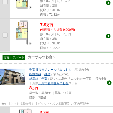
敷：0ヶ月｜礼：1ヶ月
所在階：2階
間取り：3LDK
面積：71.32㎡
7.9
万
円
(管理費・共益費 9,000円)
敷：0ヶ月｜礼：7万円
所在階：3階
間取り：3LDK
面積：71.32㎡
カーサみつわ台K
賃貸｜アパート
千葉都市モノレール
「
みつわ台
」駅 徒歩4分
総武本線
「
都賀
」駅 徒歩24分
総武線
「
千葉
」駅 バス15分 「みつわ台一丁目」 停歩3分
千葉県
千葉市若葉区
みつわ台
２丁目
8
万円
築年数：築20年 ｜募集中：
1室
階数：3階建
★他社ネット掲載物件も【ピタットハウス都賀店】ご案内可能★
8