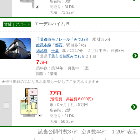
所在階：3階
間取り：3LDK
面積：71.32㎡
エーデルハイム B
賃貸｜アパート
千葉都市モノレール
「
みつわ台
」駅 徒歩5分
総武本線
「
都賀
」駅 徒歩24分
総武線
「
千葉
」駅 バス17分 「２丁目中央」 停歩3分
千葉県
千葉市若葉区
みつわ台
２丁目
7
万円
築年数：築34年 ｜募集中：
1室
階数：2階建
★他社掲載の気になるお部屋も一括してご案内承ります★
7
万
円
(管理費・共益費 6,000円)
敷：0ヶ月｜礼：5万円
所在階：2階
間取り：1LDK
面積：56.25㎡
該当公開件数
37
件 空き数
44
件
1-20
件表示