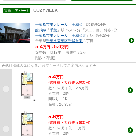
COZYVILLA
賃貸｜アパート
千葉都市モノレール
「
千城台
」駅 徒歩14分
総武線
「
千葉
」駅 バス32分 「東二丁目」 停歩2分
千葉都市モノレール
「
千城台北
」駅 徒歩23分
千葉県
千葉市若葉区
千城台東
３丁目
5.4
5.6
万円～
万円
築年数：築18年 ｜募集中：
2室
階数：2階建
★他社掲載の気になるお部屋も一括してご案内承ります★
5.4
万
円
(管理費・共益費 5,000円)
敷：0ヶ月｜礼：2.5万円
所在階：2階
間取り：1K
面積：26.93㎡
5.6
万
円
(管理費・共益費 5,000円)
敷：0ヶ月｜礼：1万円
所在階：2階