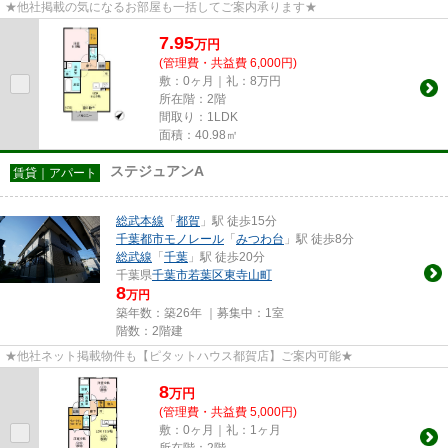
★他社掲載の気になるお部屋も一括してご案内承ります★
7.95
万
円
(管理費・共益費 6,000円)
敷：0ヶ月｜礼：8万円
所在階：2階
間取り：1LDK
面積：40.98㎡
ステジュアンA
賃貸｜アパート
総武本線
「
都賀
」駅 徒歩15分
千葉都市モノレール
「
みつわ台
」駅 徒歩8分
総武線
「
千葉
」駅 徒歩20分
千葉県
千葉市若葉区
東寺山町
8
万円
築年数：築26年 ｜募集中：
1室
階数：2階建
★他社ネット掲載物件も【ピタットハウス都賀店】ご案内可能★
8
万
円
(管理費・共益費 5,000円)
敷：0ヶ月｜礼：1ヶ月
所在階：2階