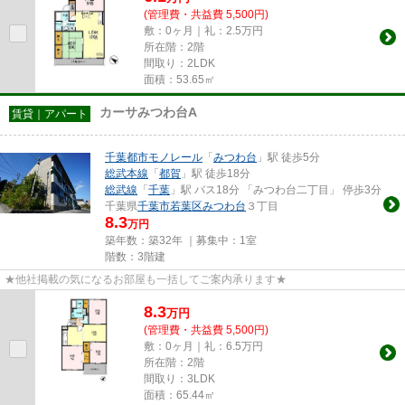
(管理費・共益費 5,500円)
敷：0ヶ月｜礼：2.5万円
所在階：2階
間取り：2LDK
面積：53.65㎡
カーサみつわ台A
賃貸｜アパート
千葉都市モノレール
「
みつわ台
」駅 徒歩5分
総武本線
「
都賀
」駅 徒歩18分
総武線
「
千葉
」駅 バス18分 「みつわ台二丁目」 停歩3分
千葉県
千葉市若葉区
みつわ台
３丁目
8.3
万円
築年数：築32年 ｜募集中：
1室
階数：3階建
★他社掲載の気になるお部屋も一括してご案内承ります★
8.3
万
円
(管理費・共益費 5,500円)
敷：0ヶ月｜礼：6.5万円
所在階：2階
間取り：3LDK
面積：65.44㎡