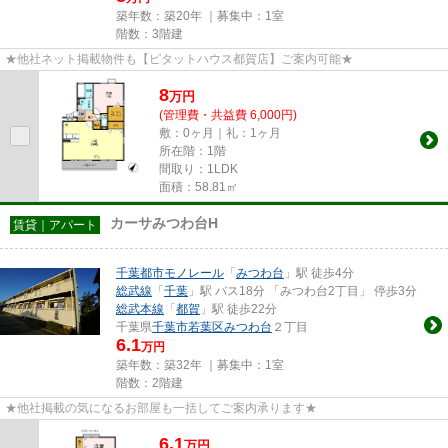
築年数：築20年 ｜募集中：
1室
階数：3階建
★他社ネット掲載物件も【ピタットハウス都賀店】ご案内可能★
8
万
円
(管理費・共益費 6,000円)
敷：0ヶ月｜礼：1ヶ月
所在階：1階
間取り：1LDK
面積：58.81㎡
カーサみつわ台H
賃貸｜アパート
千葉都市モノレール
「
みつわ台
」駅 徒歩4分
総武線
「
千葉
」駅 バス18分 「みつわ台2丁目」 停歩3分
総武本線
「
都賀
」駅 徒歩22分
千葉県
千葉市若葉区
みつわ台
２丁目
6.1
万円
築年数：築32年 ｜募集中：
1室
階数：2階建
★他社掲載の気になるお部屋も一括してご案内承ります★
6.1
万
円