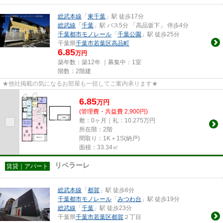
総武本線
「
東千葉
」駅 徒歩17分
総武線
「
千葉
」駅 バス5分 「高品坂下」 停歩4分
千葉都市モノレール
「
千葉公園
」駅 徒歩25分
千葉県
千葉市若葉区
高品町
6.85
万円
築年数：築12年 ｜募集中：
1室
階数：2階建
★他社掲載の気になるお部屋も一括してご案内承ります★
6.85
万
円
(管理費・共益費 2,900円)
敷：0ヶ月｜礼：10.275万円
所在階：2階
間取り：1K＋1S(納戸)
面積：33.34㎡
リベラーレ
賃貸｜アパート
総武本線
「
都賀
」駅 徒歩6分
千葉都市モノレール
「
みつわ台
」駅 徒歩19分
総武線
「
千葉
」駅 徒歩23分
千葉県
千葉市若葉区
都賀
２丁目