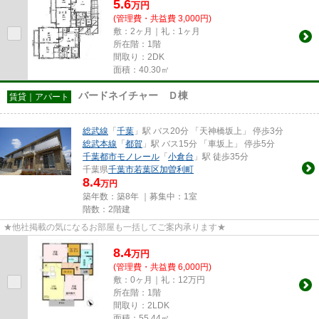
5.6
万
円
(管理費・共益費 3,000円)
敷：2ヶ月｜礼：1ヶ月
所在階：1階
間取り：2DK
面積：40.30㎡
バードネイチャー Ｄ棟
賃貸｜アパート
総武線
「
千葉
」駅 バス20分 「天神橋坂上」 停歩3分
総武本線
「
都賀
」駅 バス15分 「車坂上」 停歩5分
千葉都市モノレール
「
小倉台
」駅 徒歩35分
千葉県
千葉市若葉区
加曽利町
8.4
万円
築年数：築8年 ｜募集中：
1室
階数：2階建
★他社掲載の気になるお部屋も一括してご案内承ります★
8.4
万
円
(管理費・共益費 6,000円)
敷：0ヶ月｜礼：12万円
所在階：1階
間取り：2LDK
面積：55.44㎡