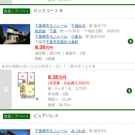
ロックコート B
賃貸｜アパート
千葉都市モノレール
「
千城台北
」駅 徒歩7分
総武線
「
千葉
」駅 バス30分 「千城台北駅」 停歩5分
千葉都市モノレール
「
小倉台
」駅 徒歩15分
千葉県
千葉市若葉区
小倉町
8.35
万円
築年数：築15年 ｜募集中：
1室
階数：2階建
★他社掲載の気になるお部屋も一括してご案内承ります★
8.35
万
円
(管理費・共益費 6,500円)
敷：0ヶ月｜礼：12万円
所在階：1階
間取り：2LDK
面積：56.53㎡
ピュアパレス
賃貸｜アパート
千葉都市モノレール
「
みつわ台
」駅 徒歩4分