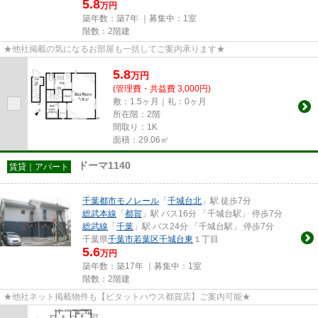
5.8
万円
築年数：築7年 ｜募集中：
1室
階数：2階建
★他社掲載の気になるお部屋も一括してご案内承ります★
5.8
万
円
(管理費・共益費 3,000円)
敷：1.5ヶ月｜礼：0ヶ月
所在階：2階
間取り：1K
面積：29.06㎡
ドーマ1140
賃貸｜アパート
千葉都市モノレール
「
千城台北
」駅 徒歩7分
総武本線
「
都賀
」駅 バス16分 「千城台駅」 停歩7分
総武線
「
千葉
」駅 バス24分 「千城台駅」 停歩7分
千葉県
千葉市若葉区
千城台東
１丁目
5.6
万円
築年数：築17年 ｜募集中：
1室
階数：2階建
★他社ネット掲載物件も【ピタットハウス都賀店】ご案内可能★