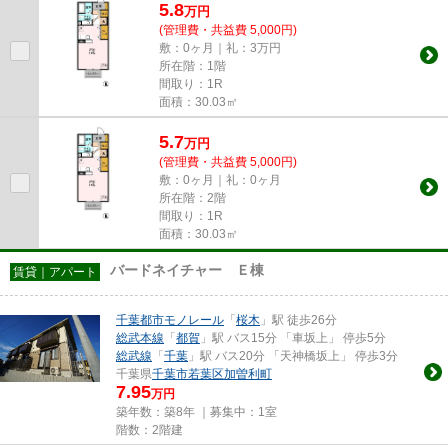
5.8
万
円
(管理費・共益費 5,000円)
敷：0ヶ月｜礼：3万円
所在階：1階
間取り：1R
面積：30.03㎡
5.7
万
円
(管理費・共益費 5,000円)
敷：0ヶ月｜礼：0ヶ月
所在階：2階
間取り：1R
面積：30.03㎡
バードネイチャー Ｅ棟
賃貸｜アパート
千葉都市モノレール
「
桜木
」駅 徒歩26分
総武本線
「
都賀
」駅 バス15分 「車坂上」 停歩5分
総武線
「
千葉
」駅 バス20分 「天神橋坂上」 停歩3分
千葉県
千葉市若葉区
加曽利町
7.95
万円
築年数：築8年 ｜募集中：
1室
階数：2階建