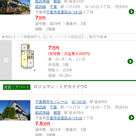
総武本線
「
都賀
」駅 徒歩23分
総武線
「
千葉
」駅 バス13分 「みつわ台２丁目」 停歩4分
千葉県
千葉市若葉区
みつわ台
２丁目
7
万円
築年数：築34年 ｜募集中：
1室
階数：2階建
★他社ネット掲載物件も【ピタットハウス都賀店】ご案内可能★
7
万
円
(管理費・共益費 6,000円)
敷：0ヶ月｜礼：1ヶ月
所在階：1階
間取り：2LDK
面積：55.28㎡
ロジュマン・ミヤカイドウC
賃貸｜アパート
千葉都市モノレール
「
みつわ台
」駅 徒歩9分
総武線
「
千葉
」駅 バス17分 「みつわ台一丁目」 停歩4分
総武本線
「
都賀
」駅 徒歩26分
千葉県
千葉市若葉区
みつわ台
２丁目
7.5
万円
築年数：築21年 ｜募集中：
1室
階数：3階建