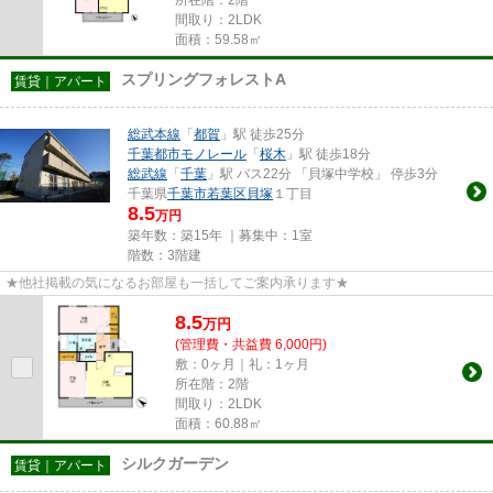
間取り：2LDK
面積：59.58㎡
スプリングフォレストA
賃貸｜アパート
総武本線
「
都賀
」駅 徒歩25分
千葉都市モノレール
「
桜木
」駅 徒歩18分
総武線
「
千葉
」駅 バス22分 「貝塚中学校」 停歩3分
千葉県
千葉市若葉区
貝塚
１丁目
8.5
万円
築年数：築15年 ｜募集中：
1室
階数：3階建
★他社掲載の気になるお部屋も一括してご案内承ります★
8.5
万
円
(管理費・共益費 6,000円)
敷：0ヶ月｜礼：1ヶ月
所在階：2階
間取り：2LDK
面積：60.88㎡
シルクガーデン
賃貸｜アパート