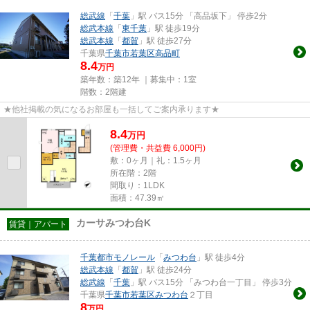
総武線
「
千葉
」駅 バス15分 「高品坂下」 停歩2分
総武本線
「
東千葉
」駅 徒歩19分
総武本線
「
都賀
」駅 徒歩27分
千葉県
千葉市若葉区
高品町
8.4
万円
築年数：築12年 ｜募集中：
1室
階数：2階建
★他社掲載の気になるお部屋も一括してご案内承ります★
8.4
万
円
(管理費・共益費 6,000円)
敷：0ヶ月｜礼：1.5ヶ月
所在階：2階
間取り：1LDK
面積：47.39㎡
カーサみつわ台K
賃貸｜アパート
千葉都市モノレール
「
みつわ台
」駅 徒歩4分
総武本線
「
都賀
」駅 徒歩24分
総武線
「
千葉
」駅 バス15分 「みつわ台一丁目」 停歩3分
千葉県
千葉市若葉区
みつわ台
２丁目
8
万円