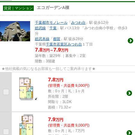
エコガーデンA棟
賃貸｜マンション
千葉都市モノレール
「
みつわ台
」駅 徒歩12分
総武線
「
千葉
」駅 バス13分 「みつわ台南小学校」 停歩3
分
総武本線
「
都賀
」駅 徒歩28分
千葉県
千葉市若葉区
みつわ台
１丁目
7.8
7.9
万円～
万円
築年数：築29年 ｜募集中：
2室
階数：3階建
★他社掲載の気になるお部屋も一括してご案内承ります★
7.8
万
円
(管理費・共益費 9,000円)
敷：0ヶ月｜礼：1ヶ月
所在階：2階
間取り：3LDK
面積：71.32㎡
7.9
万
円
(管理費・共益費 9,000円)
敷：0ヶ月｜礼：7万円