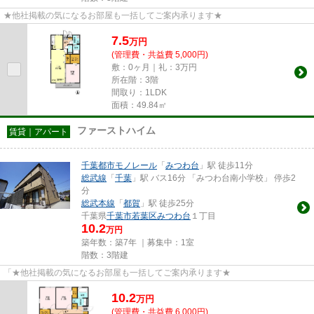
★他社掲載の気になるお部屋も一括してご案内承ります★
7.5
万
円
(管理費・共益費 5,000円)
敷：0ヶ月｜礼：3万円
所在階：3階
間取り：1LDK
面積：49.84㎡
ファーストハイム
賃貸｜アパート
千葉都市モノレール
「
みつわ台
」駅 徒歩11分
総武線
「
千葉
」駅 バス16分 「みつわ台南小学校」 停歩2
分
総武本線
「
都賀
」駅 徒歩25分
千葉県
千葉市若葉区
みつわ台
１丁目
10.2
万円
築年数：築7年 ｜募集中：
1室
階数：3階建
「★他社掲載の気になるお部屋も一括してご案内承ります★
10.2
万
円
(管理費・共益費 6,000円)