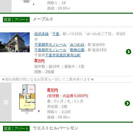
間取り：1K
面積：26.93㎡
メープルⅡ
賃貸｜アパート
総武本線
「
千葉
」駅 バス13分 「みつわ台二丁目」 停歩5
分
千葉都市モノレール
「
みつわ台
」駅 徒歩8分
千葉都市モノレール
「
動物公園
」駅 徒歩19分
千葉県
千葉市若葉区
東寺山町
8
万円
築年数：築19年 ｜募集中：
1室
階数：2階建
★他社掲載の気になるお部屋も一括してご案内承ります★
8
万
円
(管理費・共益費 6,000円)
敷：0ヶ月｜礼：1ヶ月
所在階：1階
間取り：1LDK
面積：59.39㎡
ウエストヒルパーシモン
賃貸｜アパート