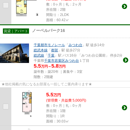
敷：0ヶ月｜礼：2ヶ月
所在階：2階
間取り：2LDK
面積：60.42㎡
ノーベルパーク16
賃貸｜アパート
千葉都市モノレール
「
みつわ台
」駅 徒歩14分
総武本線
「
都賀
」駅 徒歩27分
総武線
「
千葉
」駅 バス16分 「みつわ台公園前」 停歩2分
千葉県
千葉市若葉区
みつわ台
１丁目
5.5
5.8
万円～
万円
築年数：築20年 ｜募集中：
3室
階数：2階建
★他社掲載の気になるお部屋も一括してご案内承ります★
5.5
万
円
(管理費・共益費 5,000円)
敷：0ヶ月｜礼：0ヶ月
所在階：1階
間取り：1R
面積：30.03㎡