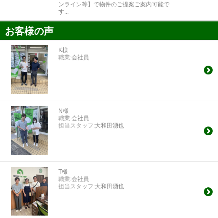
ンライン等】で物件のご提案ご案内可能で
す...
お客様の声
K様
職業:
会社員
N様
職業:
会社員
担当スタッフ:
大和田湧也
T様
職業:
会社員
担当スタッフ:
大和田湧也