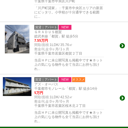
千葉県千葉市中央区川戸町
「川戸町貸家」：千葉市中央区エリアの新居
にピッタリ。小学校が十分通学できる範囲
に...
賃貸｜アパート
NEW
ＧＲＡＤＵＳ都賀
総武本線「都賀」駅 徒歩5分
7.55万円
間取/面積:
1LDK/ 35.76㎡
敷金/礼金:
0ヶ月/ 1ヶ月
千葉県千葉市若葉区都賀２丁目
当店ＨＰに未公開写真も掲載中です★ネット
上の気になる物件も全て当店にお持ち頂け
れ...
賃貸｜アパート
NEW
オススメ
アズ・オーパス
千葉都市モノレール「都賀」駅 徒歩14分
5万円
間取/面積:
1LDK/ 42.52㎡
敷金/礼金:
0ヶ月/ 0ヶ月
千葉県千葉市若葉区桜木北２丁目
当店ＨＰに未公開写真も掲載中です★ネット
上の気になる物件も全て当店にお持ち頂け
れ...