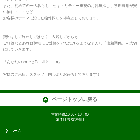
また、初めての一人暮らし、セキュリティー重視のお部屋探し、初期費用が安
い物件・・・など、
お客様のテーマに沿った物件探しを得意としております。
契約をして終わりではなく、入居してからも
ご相談などあれば気軽にご連絡をいただけるようなそんな「信頼関係」を大切
にしていきます。
「あなたのsmileとDailylifeに＋α」
皆様のご来店、スタッフ一同心よりお待ちしております！
ページトップに戻る
営業時間:10:00～18：00
定休日:毎週水曜日
ホーム