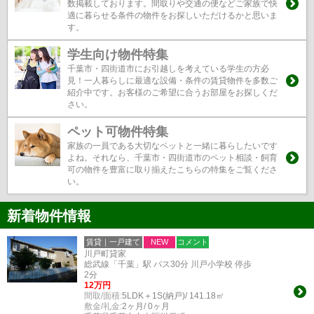
数掲載しております。間取りや交通の便などご家族で快
適に暮らせる条件の物件をお探しいただけるかと思いま
す。
学生向け物件特集
千葉市・四街道市にお引越しを考えている学生の方必
見！一人暮らしに最適な設備・条件の賃貸物件を多数ご
紹介中です。お客様のご希望に合うお部屋をお探しくだ
さい。
ペット可物件特集
家族の一員である大切なペットと一緒に暮らしたいです
よね。それなら、千葉市・四街道市のペット相談・飼育
可の物件を豊富に取り揃えたこちらの特集をご覧くださ
い。
新着物件情報
賃貸｜一戸建て
NEW
コメント
川戸町貸家
総武線「千葉」駅 バス30分 川戸小学校 停歩
2分
12万円
間取/面積:
5LDK＋1S(納戸)/ 141.18㎡
敷金/礼金:
2ヶ月/ 0ヶ月