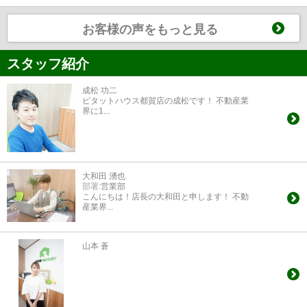
お客様の声をもっと見る
スタッフ紹介
成松 功二
ピタットハウス都賀店の成松です！ 不動産業
界に1...
大和田 湧也
部署:
営業部
こんにちは！店長の大和田と申します！ 不動
産業界...
山本 蒼