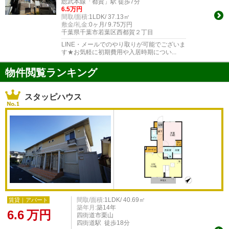
総武本線「都賀」駅 徒歩7分
6.5万円
間取/面積:
1LDK/ 37.13㎡
敷金/礼金:
0ヶ月/ 9.75万円
千葉県千葉市若葉区西都賀２丁目
LINE・メールでのやり取りが可能でございま
す★お気軽に初期費用や入居時期につい...
物件閲覧ランキング
スタッピハウス
間取/面積:
1LDK/ 40.69㎡
賃貸｜アパート
築年月:
築14年
6.6
万円
四街道市栗山
四街道駅 徒歩18分