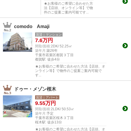
★お客様のご希望に合わせた方
法【店頭、オンライン等】で物
件のご提案ご案内可能です...
comodo Amaji
賃貸｜マンション
7.6
万円
間取/面積:
2DK/ 52.25㎡
築年月:
築26年
千葉市若葉区都賀３丁目
都賀駅 徒歩4分
★お客様のご希望に合わせた方法【店頭、オ
ンライン等】で物件のご提案ご案内可能で
す...
ドゥー・メゾン桜木
賃貸｜アパート
9.55
万円
間取/面積:
2LDK/ 50.53㎡
築年月:
予定
千葉市若葉区桜木３丁目
桜木駅 徒歩13分
★お客様のご希望に合わせた方法【店頭、オ