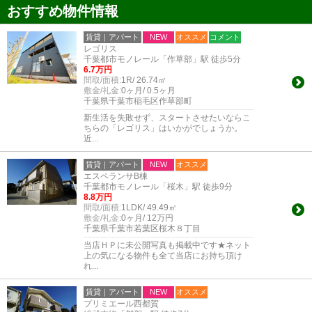
おすすめ物件情報
賃貸｜アパート
NEW
オススメ
コメント
レゴリス
千葉都市モノレール「作草部」駅 徒歩5分
6.7万円
間取/面積:
1R/ 26.74㎡
敷金/礼金:
0ヶ月/ 0.5ヶ月
千葉県千葉市稲毛区作草部町
新生活を失敗せず、スタートさせたいならこ
ちらの「レゴリス」はいかがでしょうか。
近...
賃貸｜アパート
NEW
オススメ
エスペランサB棟
千葉都市モノレール「桜木」駅 徒歩9分
8.8万円
間取/面積:
1LDK/ 49.49㎡
敷金/礼金:
0ヶ月/ 12万円
千葉県千葉市若葉区桜木８丁目
当店ＨＰに未公開写真も掲載中です★ネット
上の気になる物件も全て当店にお持ち頂け
れ...
賃貸｜アパート
NEW
オススメ
プリミエール西都賀