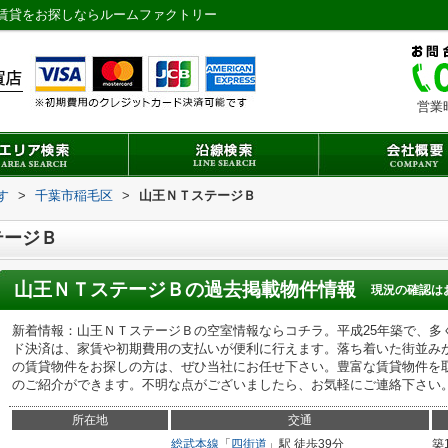
賃貸をお探しならルームファクトリー
営業
す
>
千葉市稲毛区
>
山王ＮＴステージＢ
テージＢ
山王ＮＴステージＢ
の過去掲載物件情報
現況の確認は
新着情報：山王ＮＴステージＢの空室情報ならコチラ。平成25年築で、多
ド決済は、家賃や初期費用の支払いが便利に行えます。落ち着いた街並み
の賃貸物件をお探しの方は、ぜひ当社にお任せ下さい。豊富な賃貸物件を
のご紹介ができます。不明な点がございましたら、お気軽にご連絡下さい
所在地
交通
総武本線
「
四街道
」駅 徒歩39分
築