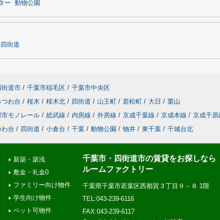
ター
動物公園
四街道
四街道市
/
千葉市稲毛区
/
千葉市中央区
みつわ台
/
桜木
/
桜木北
/
四街道
/
山王町
/
若松町
/
大日
/
栗山
都市モノレール
/
総武線
/
内房線
/
外房線
/
京成千葉線
/
京成本線
/
京成千原
つわ台
/
四街道
/
小倉台
/
千葉
/
動物公園
/
物井
/
東千葉
/
千城台北
千葉市・四街道市の賃貸をお探しなら
新築・築浅
ルームファクトリー
敷金・礼金0
ファミリー向け物件
千葉県千葉市若葉区西都賀３丁目９－８ 1階
学生向け物件
TEL:043-239-6116
ペット可物件
FAX:043-239-6117