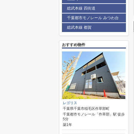
総武本線 四街道
千葉都市モノレール みつわ台
総武本線 都賀
おすすめ物件
レゴリス
千葉県千葉市稲毛区作草部町
千葉都市モノレール「作草部」駅 徒歩
5分
築1年