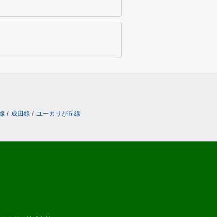
線
/
成田線
/
ユーカリが丘線