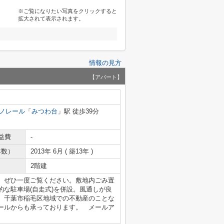
※ご覧になりたい写真をクリックすると
拡大されて表示されます。
情報の見方
【アパート】
ノレール
「
みつわ台
」駅 徒歩39分
益費
-
年数）
2013年 6月 ( 築13年 )
2階建
。ぜひ一度ご覧ください。敷地内ごみ置
な駐車場(自走式)を併設。風通しが良
。千葉市稲毛区地域での不動産のことな
ールからも承っております。 メールア