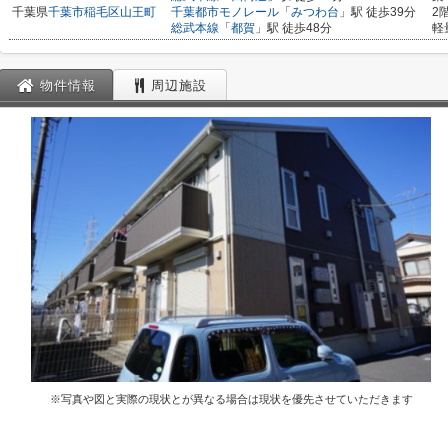
千葉県
千葉市稲毛区
山王町
千葉都市モノレール
「
みつわ台
」駅 徒歩39分
2
総武本線
「
都賀
」駅 徒歩48分
軽
物件情報
周辺施設
※写真や図と実際の現状とが異なる場合は現状を優先させていただきます