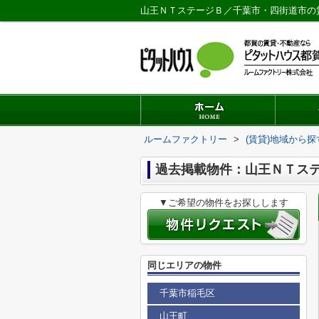
山王ＮＴステージＢ／千葉市・四街道市の
ルームファクトリー
>
(賃貸)地域から探
過去掲載物件：山王ＮＴス
▼ご希望の物件をお探しします
同じエリアの物件
千葉市稲毛区
山王町