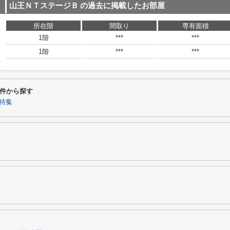
山王ＮＴステージＢ
の過去に掲載したお部屋
所在階
間取り
専有面積
1階
***
***
1階
***
***
件から探す
特集