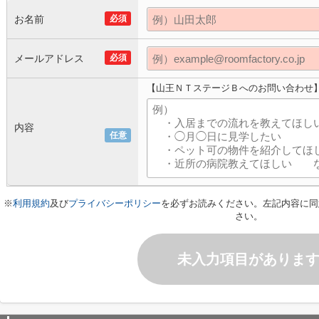
お名前
必須
メールアドレス
必須
【山王ＮＴステージＢへのお問い合わせ
内容
任意
※
利用規約
及び
プライバシーポリシー
を必ずお読みください。左記内容に同
さい。
未入力項目がありま