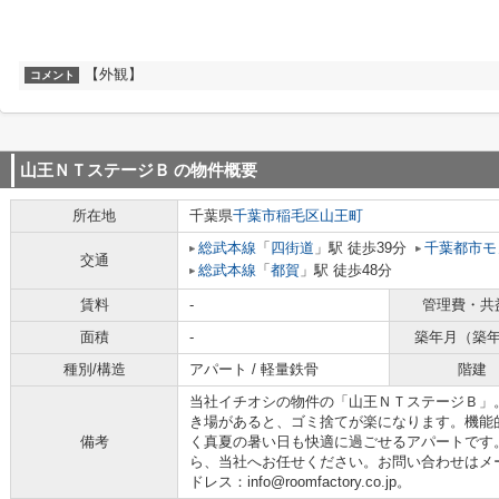
【外観】
コメント
山王ＮＴステージＢ
の物件概要
所在地
千葉県
千葉市稲毛区
山王町
総武本線
「
四街道
」駅 徒歩39分
千葉都市モ
交通
総武本線
「
都賀
」駅 徒歩48分
賃料
-
管理費・共
面積
-
築年月（築
種別/構造
アパート / 軽量鉄骨
階建
当社イチオシの物件の「山王ＮＴステージＢ」
き場があると、ゴミ捨てが楽になります。機能的
備考
く真夏の暑い日も快適に過ごせるアパートです
ら、当社へお任せください。お問い合わせはメ
ドレス：info@roomfactory.co.jp。