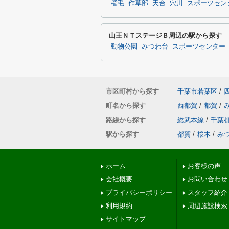
稲毛
作草部
天台
穴川
スポーツセン
山王ＮＴステージＢ周辺の駅から探す
動物公園
みつわ台
スポーツセンター
市区町村から探す
千葉市若葉区
/
町名から探す
西都賀
/
都賀
/
路線から探す
総武本線
/
千葉
駅から探す
都賀
/
桜木
/
み
ホーム
お客様の声
会社概要
お問い合わせ
プライバシーポリシー
スタッフ紹介
利用規約
周辺施設検索
サイトマップ