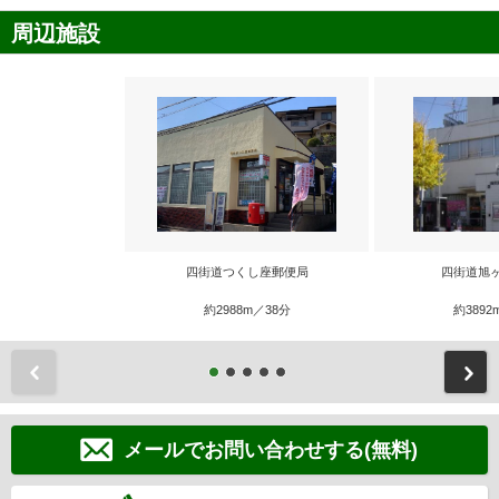
周辺施設
四街道つくし座郵便局
四街道旭
約2988m／38分
約3892
前
メールでお問い合わせする(無料)