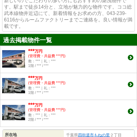
新しいのでこだわりの多い方にもおすすめの築浅物件で
す。駅まで徒歩14分と、立地が魅力的な物件です。ココ総
武本線物井近辺にて、新着情報をお求めの方、043-239-
6116からルームファクトリーまでご連絡を。良い情報が満
載です。
過去掲載物件一覧
***
万円
(管理費・共益費 ***円)
敷：***｜礼：***
1階 / *** / ***
***
万円
(管理費・共益費 ***円)
敷：***｜礼：***
1階 / *** / ***
***
万円
(管理費・共益費 ***円)
敷：***｜礼：***
2階 / *** / ***
所在地
千葉県
四街道市
もねの里
２丁目