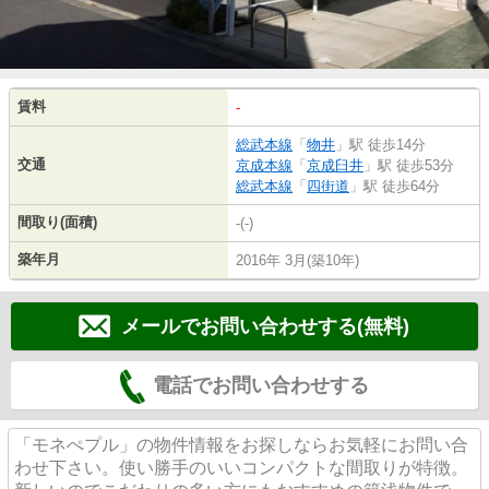
賃料
-
総武本線
「
物井
」駅 徒歩14分
交通
京成本線
「
京成臼井
」駅 徒歩53分
総武本線
「
四街道
」駅 徒歩64分
間取り(面積)
-(-)
築年月
2016年 3月(築10年)
メールでお問い合わせする(無料)
電話でお問い合わせする
「モネぺプル」の物件情報をお探しならお気軽にお問い合
わせ下さい。使い勝手のいいコンパクトな間取りが特徴。