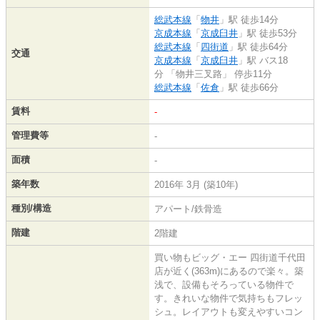
総武本線
「
物井
」駅 徒歩14分
京成本線
「
京成臼井
」駅 徒歩53分
総武本線
「
四街道
」駅 徒歩64分
交通
京成本線
「
京成臼井
」駅 バス18
分 「物井三叉路」 停歩11分
総武本線
「
佐倉
」駅 徒歩66分
賃料
-
管理費等
-
面積
-
築年数
2016年 3月 (築10年)
種別/構造
アパート/鉄骨造
階建
2階建
買い物もビッグ・エー 四街道千代田
店が近く(363m)にあるので楽々。築
浅で、設備もそろっている物件で
す。きれいな物件で気持ちもフレッ
シュ。レイアウトも変えやすいコン