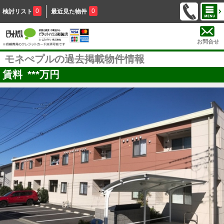
0
0
検討リスト
最近見た物件
お問合せ
モネぺプルの過去掲載物件情報
賃料
***
万円