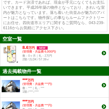
です。カード決済であれば、現金が手元になくてもお支払
いできます。平成26年築の物件となっており、きれいな室
内が魅力となっています。落ち着いた街並みが魅力のアパ
ートはこちらです。物件探しの事ならルームファクトリー
にお任せ。四街道市エリアに関するご質問なら、043-239-
6116からお気軽にアクセス下さい。
空室一覧
8.6
万
円
NEW
(管理費・共益費 6,000円)
敷：0ヶ月｜礼：2万円
2階 / 2LDK / 57.39㎡
過去掲載物件一覧
***
万円
(管理費・共益費 ***円)
敷：***｜礼：***
1階 / *** / ***
***
万円
(管理費・共益費 ***円)