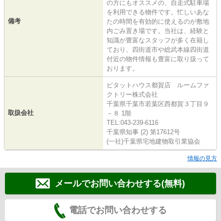
の方にもオススメの、自走式駐車場
を利用できる物件です。忙しいあな
備考
たの時間を有効的に使えるのが敷地
内ごみ置き場です。当社は、経験と
知識が豊富なスタッフが多く在籍し
ており、四街道市や総武本線四街道
付近の物件情報も豊富に取り扱って
おります。
ピタットハウス都賀店 ルームファ
クトリー株式会社
千葉県千葉市若葉区西都賀３丁目９
取扱会社
－８ 1階
TEL:043-239-6116
千葉県知事 (2) 第17612号
(一社)千葉県宅地建物取引業協会
情報の見方
メールでお問い合わせする(無料)
電話でお問い合わせする