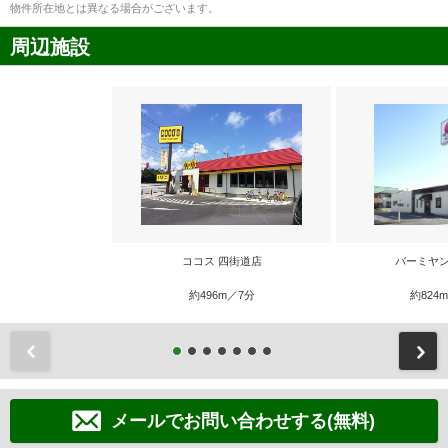
物件所在地とは異なる場合がございます。
周辺施設
ココス 四街道店
バーミヤン
約496m／7分
約824
前
メールでお問い合わせする(無料)