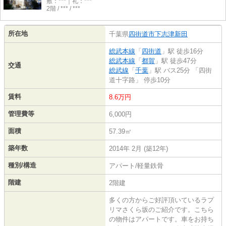
敷：***｜礼：***
2階 / *** / ***
所在地
千葉県
四街道市
下志津新田
総武本線
「
四街道
」駅 徒歩16分
総武本線
「
都賀
」駅 徒歩47分
交通
総武線
「
千葉
」駅 バス25分 「四街
道十字路」 停歩10分
賃料
8.6万円
管理費等
6,000円
面積
57.39㎡
築年数
2014年 2月 (築12年)
種別/構造
アパート/軽量鉄骨
階建
2階建
多くの方からご好評頂いているラプ
リマさくら坂のご紹介です。こちら
の物件はアパートです。車をお持ち