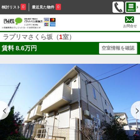
0
0
検討リスト
最近見た物件
お問合せ
ラプリマさくら坂（
1
室）
賃料
8.6万円
空室情報を確認