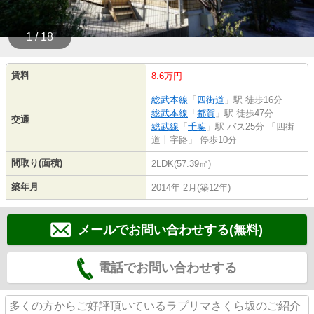
1 / 18
賃料
8.6万円
総武本線
「
四街道
」駅 徒歩16分
総武本線
「
都賀
」駅 徒歩47分
交通
総武線
「
千葉
」駅 バス25分 「四街
道十字路」 停歩10分
間取り(面積)
2LDK(57.39㎡)
築年月
2014年 2月(築12年)
メールでお問い合わせする(無料)
電話でお問い合わせする
多くの方からご好評頂いているラプリマさくら坂のご紹介