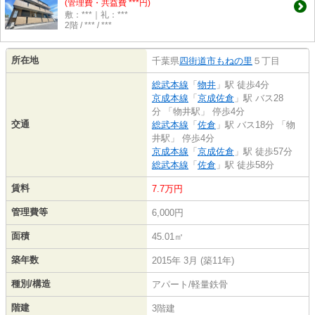
(管理費・共益費 ***円)
敷：***｜礼：***
2階 / *** / ***
所在地
千葉県
四街道市
もねの里
５丁目
総武本線
「
物井
」駅 徒歩4分
京成本線
「
京成佐倉
」駅 バス28
分 「物井駅」 停歩4分
交通
総武本線
「
佐倉
」駅 バス18分 「物
井駅」 停歩4分
京成本線
「
京成佐倉
」駅 徒歩57分
総武本線
「
佐倉
」駅 徒歩58分
賃料
7.7万円
管理費等
6,000円
面積
45.01㎡
築年数
2015年 3月 (築11年)
種別/構造
アパート/軽量鉄骨
階建
3階建