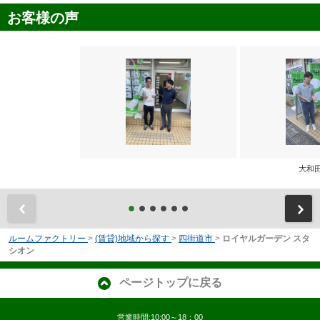
お客様の声
大和
前
ルームファクトリー
>
(賃貸)地域から探す
>
四街道市
>
ロイヤルガーデン スタ
シオン
ページトップに戻る
営業時間:10:00～18：00