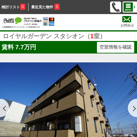
0
0
検討リスト
最近見た物件
お問合せ
ロイヤルガーデン スタシオン（
1
室）
賃料
7.7万円
空室情報を確認