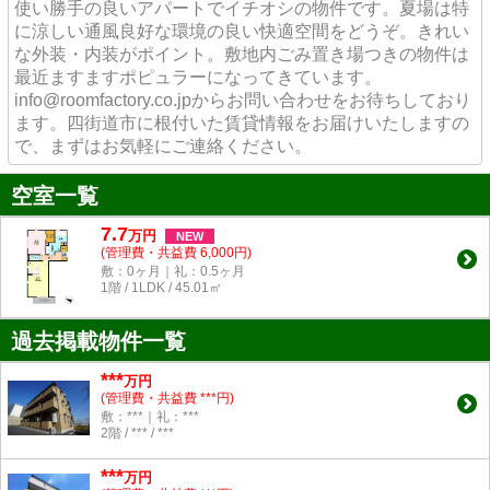
使い勝手の良いアパートでイチオシの物件です。夏場は特
に涼しい通風良好な環境の良い快適空間をどうぞ。きれい
な外装・内装がポイント。敷地内ごみ置き場つきの物件は
最近ますますポピュラーになってきています。
info@roomfactory.co.jpからお問い合わせをお待ちしており
ます。四街道市に根付いた賃貸情報をお届けいたしますの
で、まずはお気軽にご連絡ください。
空室一覧
7.7
万
円
NEW
(管理費・共益費 6,000円)
敷：0ヶ月｜礼：0.5ヶ月
1階 / 1LDK / 45.01㎡
過去掲載物件一覧
***
万円
(管理費・共益費 ***円)
敷：***｜礼：***
2階 / *** / ***
***
万円