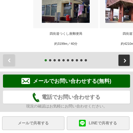
四街道つくし座郵便局
四街道
約3199m／40分
約4210
前
メールでお問い合わせする(無料)
電話でお問い合わせする
現況の確認はお気軽にお問い合わせください。
メールで共有する
LINEで共有する