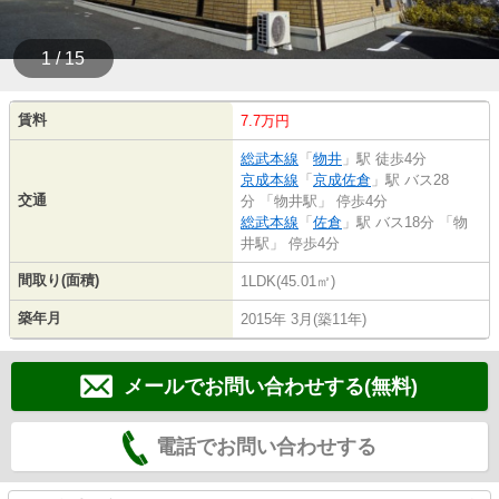
1 / 15
賃料
7.7万円
総武本線
「
物井
」駅 徒歩4分
京成本線
「
京成佐倉
」駅 バス28
交通
分 「物井駅」 停歩4分
総武本線
「
佐倉
」駅 バス18分 「物
井駅」 停歩4分
間取り(面積)
1LDK(45.01㎡)
築年月
2015年 3月(築11年)
メールでお問い合わせする(無料)
電話でお問い合わせする