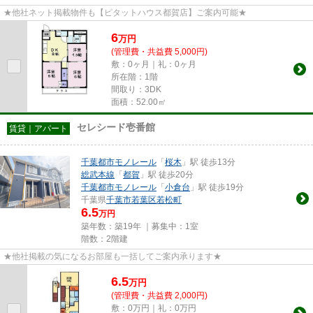
★他社ネット掲載物件も【ピタットハウス都賀店】ご案内可能★
6
万
円
(管理費・共益費 5,000円)
敷：0ヶ月｜礼：0ヶ月
所在階：1階
間取り：3DK
面積：52.00㎡
セレシード壱番館
賃貸｜アパート
千葉都市モノレール
「
桜木
」駅 徒歩13分
総武本線
「
都賀
」駅 徒歩20分
千葉都市モノレール
「
小倉台
」駅 徒歩19分
千葉県
千葉市若葉区
若松町
6.5
万円
築年数：築19年 ｜募集中：
1室
階数：2階建
★他社掲載の気になるお部屋も一括してご案内承ります★
6.5
万
円
(管理費・共益費 2,000円)
敷：0万円｜礼：0万円