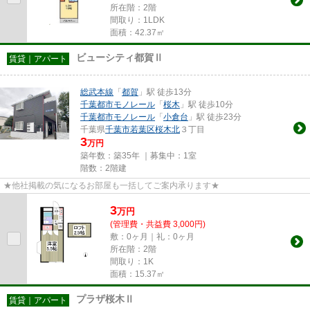
所在階：2階
間取り：1LDK
面積：42.37㎡
ビューシティ都賀Ⅱ
賃貸｜アパート
総武本線
「
都賀
」駅 徒歩13分
千葉都市モノレール
「
桜木
」駅 徒歩10分
千葉都市モノレール
「
小倉台
」駅 徒歩23分
千葉県
千葉市若葉区
桜木北
３丁目
3
万円
築年数：築35年 ｜募集中：
1室
階数：2階建
★他社掲載の気になるお部屋も一括してご案内承ります★
3
万
円
(管理費・共益費 3,000円)
敷：0ヶ月｜礼：0ヶ月
所在階：2階
間取り：1K
面積：15.37㎡
プラザ桜木Ⅱ
賃貸｜アパート