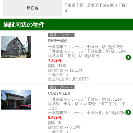
千葉県千葉市若葉区千城台西３丁目7
所在地
-4
施設周辺の物件
賃貸｜アパート
RHB千城台
千葉都市モノレール「千城台」駅 徒歩12分
千葉都市モノレール「千城台北」駅 徒歩19分
総武本線「都賀」駅 徒歩61分
7.8万円
間取:
1LDK
建物面積:
- / 12.11坪
土地面積:
- / -
敷金/礼金:
0ヶ月/10万円
賃貸｜アパート
COZYVILLA
千葉都市モノレール「千城台」駅 徒歩14分
総武線「千葉」駅 バス32分 「東二丁目」 停
歩2分
千葉都市モノレール「千城台北」駅 徒歩23分
5.6万円
間取:
1K
建物面積:
- / 8.14坪
土地面積:
- / -