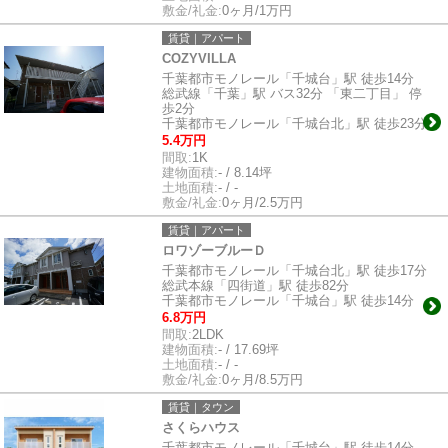
敷金/礼金:
0ヶ月/1万円
賃貸｜アパート
COZYVILLA
千葉都市モノレール「千城台」駅 徒歩14分
総武線「千葉」駅 バス32分 「東二丁目」 停
歩2分
千葉都市モノレール「千城台北」駅 徒歩23分
5.4万円
間取:
1K
建物面積:
- / 8.14坪
土地面積:
- / -
敷金/礼金:
0ヶ月/2.5万円
賃貸｜アパート
ロワゾーブルーＤ
千葉都市モノレール「千城台北」駅 徒歩17分
総武本線「四街道」駅 徒歩82分
千葉都市モノレール「千城台」駅 徒歩14分
6.8万円
間取:
2LDK
建物面積:
- / 17.69坪
土地面積:
- / -
敷金/礼金:
0ヶ月/8.5万円
賃貸｜タウン
さくらハウス
千葉都市モノレール「千城台」駅 徒歩14分