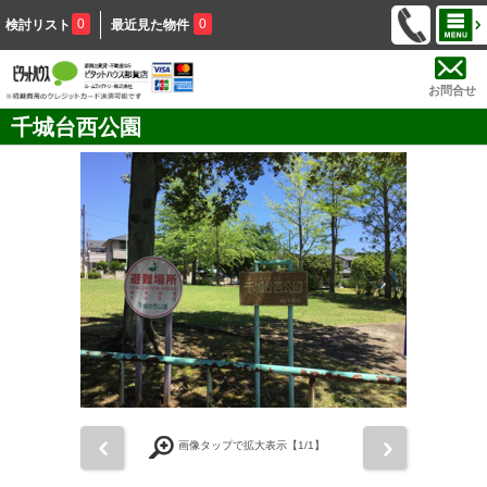
0
0
検討リスト
最近見た物件
お問合せ
千城台西公園
前
次
画像タップで拡大表示【
1
/1】