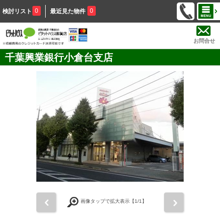
0
0
検討リスト
最近見た物件
お問合せ
千葉興業銀行小倉台支店
前
次
画像タップで拡大表示【
1
/1】