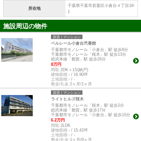
千葉県千葉市若葉区小倉台４丁目18-
所在地
1
施設周辺の物件
賃貸｜マンション
ベルレール小倉台弐番館
千葉都市モノレール「小倉台」駅 徒歩8分
千葉都市モノレール「桜木」駅 徒歩13分
総武本線「都賀」駅 徒歩26分
8万円
間取:
2DK＋1S(納戸)
建物面積:
- / 16.90坪
土地面積:
- / -
敷金/礼金:
2ヶ月/1ヶ月
賃貸｜マンション
ライトヒルズ桜木
千葉都市モノレール「桜木」駅 徒歩2分
総武本線「都賀」駅 徒歩17分
千葉都市モノレール「小倉台」駅 徒歩15分
6.2万円
間取:
2LDK
建物面積:
- / 15.42坪
土地面積:
- / -
敷金/礼金:
1ヶ月/0ヶ月