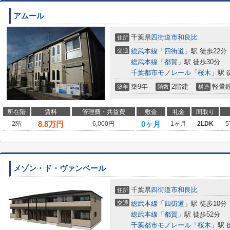
アムール
千葉県
四街道市
和良比
住所
交通
総武本線
「
四街道
」駅 徒歩22分
総武本線
「
都賀
」駅 徒歩30分
千葉都市モノレール
「
桜木
」駅 
築9年
2階建
軽量
築年
階数
構造
所在階
賃料
管理費・共益費
敷金
礼金
間取り
8.8
万円
0ヶ月
2階
6,000円
1ヶ月
2LDK
5
メゾン・ド・ヴァンベール
千葉県
四街道市
和良比
住所
交通
総武本線
「
四街道
」駅 徒歩10分
総武本線
「
都賀
」駅 徒歩52分
千葉都市モノレール
「
桜木
」駅 