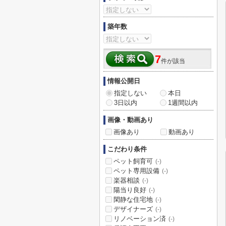
築年数
7
件が該当
情報公開日
指定しない
本日
3日以内
1週間以内
画像・動画あり
画像あり
動画あり
こだわり条件
ペット飼育可
(-)
ペット専用設備
(-)
楽器相談
(-)
陽当り良好
(-)
閑静な住宅地
(-)
デザイナーズ
(-)
リノベーション済
(-)