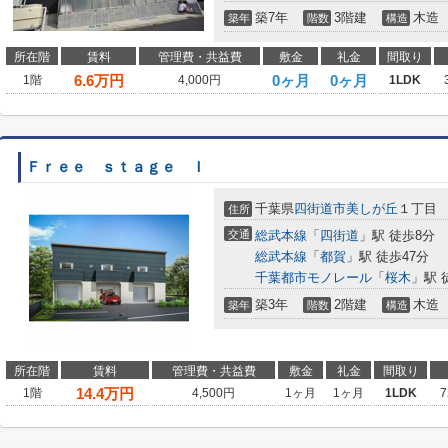
築7年
3階建
木造
築年
階数
構造
所在階
賃料
管理費・共益費
敷金
礼金
間取り
6.6
万円
0ヶ月
0ヶ月
1階
4,000円
1LDK
Ｆｒｅｅ ｓｔａｇｅ Ｉ
千葉県
四街道市
美しが丘
１丁目
住所
交通
総武本線
「
四街道
」駅 徒歩8分
総武本線
「
都賀
」駅 徒歩47分
千葉都市モノレール
「
桜木
」駅 
築3年
2階建
木造
築年
階数
構造
所在階
賃料
管理費・共益費
敷金
礼金
間取り
14.4
万円
1階
4,500円
1ヶ月
1ヶ月
1LDK
7