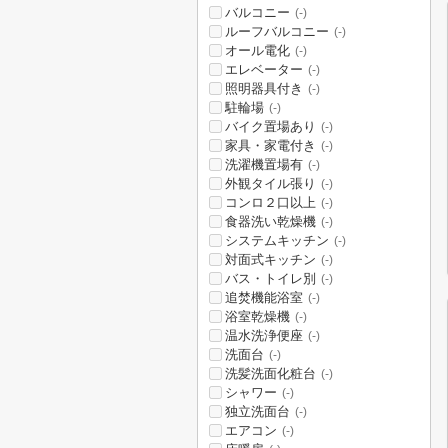
バルコニー
(-)
ルーフバルコニー
(-)
オール電化
(-)
エレベーター
(-)
照明器具付き
(-)
駐輪場
(-)
バイク置場あり
(-)
家具・家電付き
(-)
洗濯機置場有
(-)
外観タイル張り
(-)
コンロ２口以上
(-)
食器洗い乾燥機
(-)
システムキッチン
(-)
対面式キッチン
(-)
バス・トイレ別
(-)
追焚機能浴室
(-)
浴室乾燥機
(-)
温水洗浄便座
(-)
洗面台
(-)
洗髪洗面化粧台
(-)
シャワー
(-)
独立洗面台
(-)
エアコン
(-)