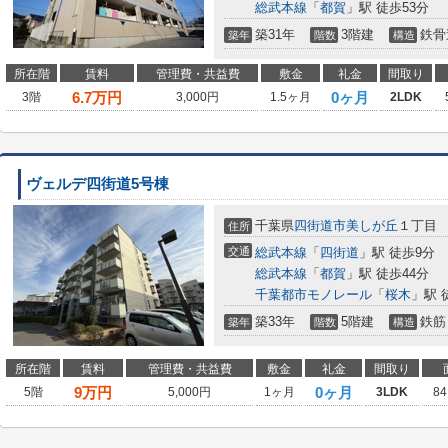
総武本線
「
都賀
」駅 徒歩53分
築31年
3階建
鉄骨
築年
階数
構造
所在階
賃料
管理費・共益費
敷金
礼金
間取り
6.7
万円
0ヶ月
3階
3,000円
1.5ヶ月
2LDK
ヴェルデ四街道5号棟
千葉県
四街道市
美しが丘
１丁目
住所
交通
総武本線
「
四街道
」駅 徒歩9分
総武本線
「
都賀
」駅 徒歩44分
千葉都市モノレール
「
桜木
」駅 
築33年
5階建
鉄筋
築年
階数
構造
所在階
賃料
管理費・共益費
敷金
礼金
間取り
9
万円
0ヶ月
5階
5,000円
1ヶ月
3LDK
84