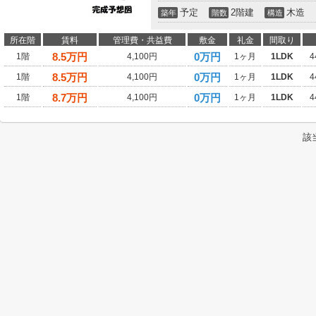
予定
2階建
木造
築年
階数
構造
所在階
賃料
管理費・共益費
敷金
礼金
間取り
8.5
万円
0万円
1階
4,100円
1ヶ月
1LDK
4
8.5
万円
0万円
1階
4,100円
1ヶ月
1LDK
4
8.7
万円
0万円
1階
4,100円
1ヶ月
1LDK
4
該