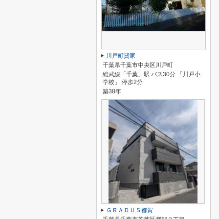
川戸町貸家
千葉県千葉市中央区川戸町
総武線「千葉」駅 バス30分 「川戸小
学校」 停歩2分
築38年
ＧＲＡＤＵＳ都賀