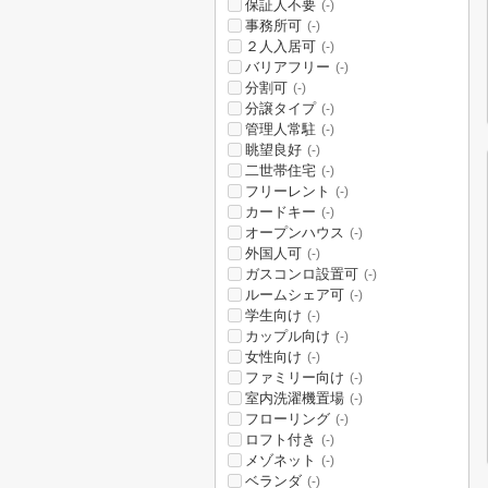
保証人不要
(-)
事務所可
(-)
２人入居可
(-)
バリアフリー
(-)
分割可
(-)
分譲タイプ
(-)
管理人常駐
(-)
眺望良好
(-)
二世帯住宅
(-)
フリーレント
(-)
カードキー
(-)
オープンハウス
(-)
外国人可
(-)
ガスコンロ設置可
(-)
ルームシェア可
(-)
学生向け
(-)
カップル向け
(-)
女性向け
(-)
ファミリー向け
(-)
室内洗濯機置場
(-)
フローリング
(-)
ロフト付き
(-)
メゾネット
(-)
ベランダ
(-)