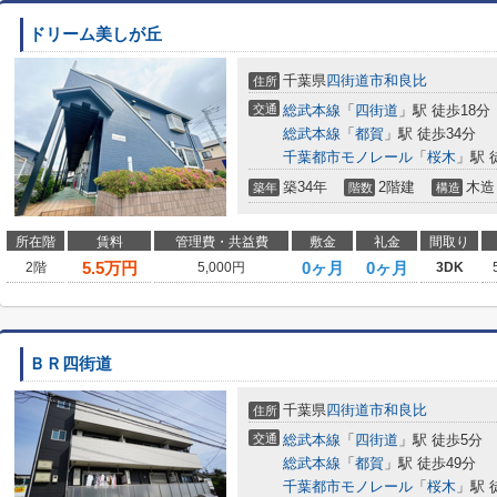
ドリーム美しが丘
千葉県
四街道市
和良比
住所
交通
総武本線
「
四街道
」駅 徒歩18分
総武本線
「
都賀
」駅 徒歩34分
千葉都市モノレール
「
桜木
」駅 
築34年
2階建
木造
築年
階数
構造
所在階
賃料
管理費・共益費
敷金
礼金
間取り
5.5
万円
0ヶ月
0ヶ月
2階
5,000円
3DK
ＢＲ四街道
千葉県
四街道市
和良比
住所
交通
総武本線
「
四街道
」駅 徒歩5分
総武本線
「
都賀
」駅 徒歩49分
千葉都市モノレール
「
桜木
」駅 