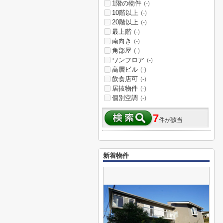
1階の物件
(-)
10階以上
(-)
20階以上
(-)
最上階
(-)
南向き
(-)
角部屋
(-)
ワンフロア
(-)
高層ビル
(-)
飲食店可
(-)
居抜物件
(-)
個別空調
(-)
7
件が該当
新着物件