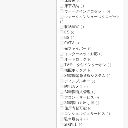
床暖房
(-)
床下収納
(-)
ウォークインクロゼット
(-)
ウォークインシューズクロゼット
(-)
収納豊富
(-)
CS
(-)
BS
(-)
CATV
(-)
光ファイバー
(-)
インターネット対応
(-)
オートロック
(-)
TVモニタ付インターホン
(-)
宅配ボックス
(-)
24時間緊急通報システム
(-)
ディンプルキー
(-)
防犯カメラ
(-)
24時間有人管理
(-)
フロントサービス
(-)
24時間ゴミ出し可
(-)
住戸内覧可能
(-)
コンシェルジュサービス
(-)
駐車場あり
(-)
2階以上
(-)