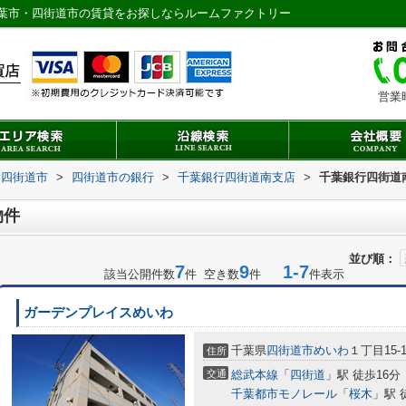
葉市・四街道市の賃貸をお探しならルームファクトリー
営業
四街道市
>
四街道市の銀行
>
千葉銀行四街道南支店
>
千葉銀行四街道
物件
並び順：
7
9
1-7
該当公開件数
件 空き数
件
件表示
ガーデンプレイスめいわ
千葉県
四街道市
めいわ
１丁目15-
住所
交通
総武本線
「
四街道
」駅 徒歩16分
千葉都市モノレール
「
桜木
」駅 