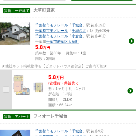
大草町貸家
賃貸｜一戸建て
千葉都市モノレール
「
千城台
」駅 徒歩19分
千葉都市モノレール
「
千城台北
」駅 徒歩28分
千葉都市モノレール
「
小倉台
」駅 徒歩40分
千葉県
千葉市若葉区
大草町
5.8
万円
築年数：築30年 ｜募集中：
1室
階数：2階建
★他社ネット掲載物件も【ピタットハウス都賀店】ご案内可能★
5.8
万
円
(管理費・共益費 -)
敷：1ヶ月｜礼：1ヶ月
所在階：1-2階
間取り：2LDK
面積：66.24㎡
フィオーレ千城台
賃貸｜アパート
千葉都市モノレール
「
千城台
」駅 徒歩9分