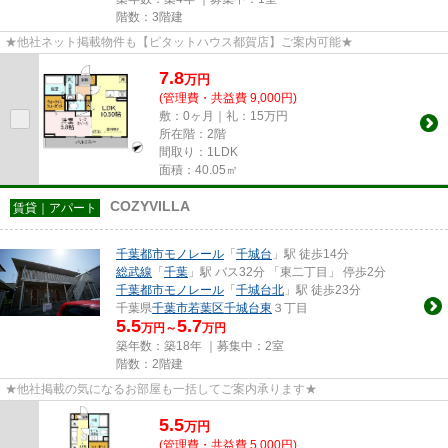
階数：3階建
★他社ネット掲載物件も【ピタットハウス都賀店】ご案内可能★
7.8
万
円
(管理費・共益費 9,000円)
敷：0ヶ月｜礼：15万円
所在階：2階
間取り：1LDK
面積：40.05㎡
COZYVILLA
賃貸｜アパート
千葉都市モノレール
「
千城台
」駅 徒歩14分
総武線
「
千葉
」駅 バス32分 「東二丁目」 停歩2分
千葉都市モノレール
「
千城台北
」駅 徒歩23分
千葉県
千葉市若葉区
千城台東
３丁目
5.5
5.7
万円～
万円
築年数：築18年 ｜募集中：
2室
階数：2階建
★他社掲載の気になるお部屋も一括してご案内承ります★
5.5
万
円
(管理費・共益費 5,000円)