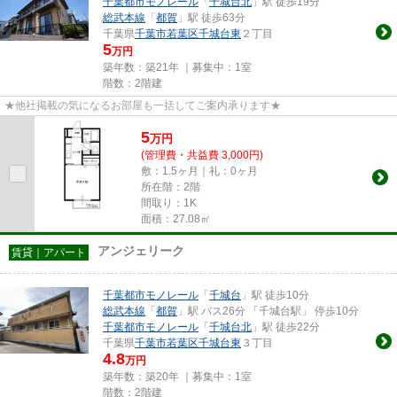
千葉都市モノレール
「
千城台北
」駅 徒歩19分
総武本線
「
都賀
」駅 徒歩63分
千葉県
千葉市若葉区
千城台東
２丁目
5
万円
築年数：築21年 ｜募集中：
1室
階数：2階建
★他社掲載の気になるお部屋も一括してご案内承ります★
5
万
円
(管理費・共益費 3,000円)
敷：1.5ヶ月｜礼：0ヶ月
所在階：2階
間取り：1K
面積：27.08㎡
アンジェリーク
賃貸｜アパート
千葉都市モノレール
「
千城台
」駅 徒歩10分
総武本線
「
都賀
」駅 バス26分 「千城台駅」 停歩10分
千葉都市モノレール
「
千城台北
」駅 徒歩22分
千葉県
千葉市若葉区
千城台東
３丁目
4.8
万円
築年数：築20年 ｜募集中：
1室
階数：2階建