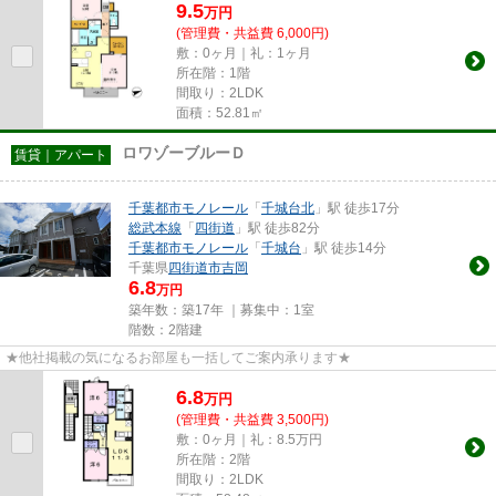
9.5
万
円
(管理費・共益費 6,000円)
敷：0ヶ月｜礼：1ヶ月
所在階：1階
間取り：2LDK
面積：52.81㎡
ロワゾーブルーＤ
賃貸｜アパート
千葉都市モノレール
「
千城台北
」駅 徒歩17分
総武本線
「
四街道
」駅 徒歩82分
千葉都市モノレール
「
千城台
」駅 徒歩14分
千葉県
四街道市
吉岡
6.8
万円
築年数：築17年 ｜募集中：
1室
階数：2階建
★他社掲載の気になるお部屋も一括してご案内承ります★
6.8
万
円
(管理費・共益費 3,500円)
敷：0ヶ月｜礼：8.5万円
所在階：2階
間取り：2LDK