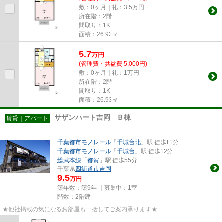
敷：0ヶ月｜礼：3.5万円
所在階：2階
間取り：1K
面積：26.93㎡
5.7
万
円
(管理費・共益費 5,000円)
敷：0ヶ月｜礼：1万円
所在階：2階
間取り：1K
面積：26.93㎡
サザンハート吉岡 Ｂ棟
賃貸｜アパート
千葉都市モノレール
「
千城台北
」駅 徒歩11分
千葉都市モノレール
「
千城台
」駅 徒歩12分
総武本線
「
都賀
」駅 徒歩55分
千葉県
四街道市
吉岡
9.5
万円
築年数：築9年 ｜募集中：
1室
階数：2階建
★他社掲載の気になるお部屋も一括してご案内承ります★