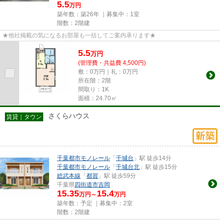
5.5
万円
築年数：築26年 ｜募集中：
1室
階数：2階建
★他社掲載の気になるお部屋も一括してご案内承ります★
5.5
万
円
(管理費・共益費 4,500円)
敷：0万円｜礼：0万円
所在階：2階
間取り：1K
面積：24.70㎡
さくらハウス
賃貸｜タウン
千葉都市モノレール
「
千城台
」駅 徒歩14分
千葉都市モノレール
「
千城台北
」駅 徒歩15分
総武本線
「
都賀
」駅 徒歩59分
千葉県
四街道市
吉岡
15.35
15.4
万円～
万円
築年数：予定 ｜募集中：
2室
階数：2階建