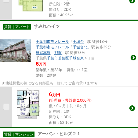
所在階：2階
間取り：2DK
面積：40.95㎡
すみれハイツ
賃貸｜アパート
千葉都市モノレール
「
千城台
」駅 徒歩18分
千葉都市モノレール
「
千城台北
」駅 徒歩29分
総武本線
「
都賀
」駅 徒歩73分
千葉県
千葉市若葉区
千城台東
４丁目
6
万円
築年数：築28年 ｜募集中：
1室
階数：2階建
★他社掲載の気になるお部屋も一括してご案内承ります★
6
万
円
(管理費・共益費 2,000円)
敷：0ヶ月｜礼：0ヶ月
所在階：1階
間取り：3DK
面積：52.16㎡
アーバン・ヒルズ２１
賃貸｜マンション