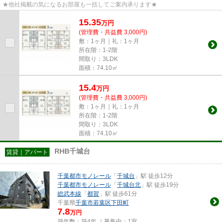
★他社掲載の気になるお部屋も一括してご案内承ります★
15.35
万
円
(管理費・共益費 3,000円)
敷：1ヶ月｜礼：1ヶ月
所在階：1-2階
間取り：3LDK
面積：74.10㎡
15.4
万
円
(管理費・共益費 3,000円)
敷：1ヶ月｜礼：1ヶ月
所在階：1-2階
間取り：3LDK
面積：74.10㎡
RHB千城台
賃貸｜アパート
千葉都市モノレール
「
千城台
」駅 徒歩12分
千葉都市モノレール
「
千城台北
」駅 徒歩19分
総武本線
「
都賀
」駅 徒歩61分
千葉県
千葉市若葉区
下田町
7.8
万円
築年数：築4年 ｜募集中：
1室