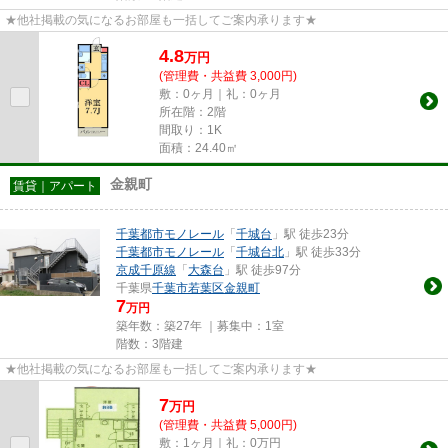
★他社掲載の気になるお部屋も一括してご案内承ります★
4.8
万
円
(管理費・共益費 3,000円)
敷：0ヶ月｜礼：0ヶ月
所在階：2階
間取り：1K
面積：24.40㎡
金親町
賃貸｜アパート
千葉都市モノレール
「
千城台
」駅 徒歩23分
千葉都市モノレール
「
千城台北
」駅 徒歩33分
京成千原線
「
大森台
」駅 徒歩97分
千葉県
千葉市若葉区
金親町
7
万円
築年数：築27年 ｜募集中：
1室
階数：3階建
★他社掲載の気になるお部屋も一括してご案内承ります★
7
万
円
(管理費・共益費 5,000円)
敷：1ヶ月｜礼：0万円