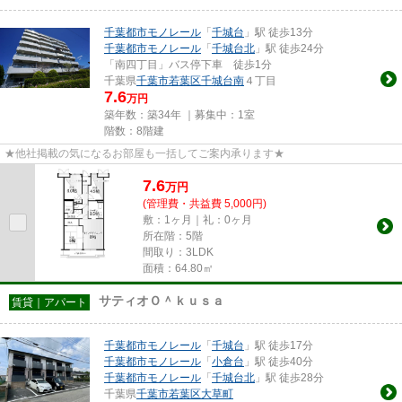
千葉都市モノレール
「
千城台
」駅 徒歩13分
千葉都市モノレール
「
千城台北
」駅 徒歩24分
「南四丁目」バス停下車 徒歩1分
千葉県
千葉市若葉区
千城台南
４丁目
7.6
万円
築年数：築34年 ｜募集中：
1室
階数：8階建
★他社掲載の気になるお部屋も一括してご案内承ります★
7.6
万
円
(管理費・共益費 5,000円)
敷：1ヶ月｜礼：0ヶ月
所在階：5階
間取り：3LDK
面積：64.80㎡
サティオＯ＾ｋｕｓａ
賃貸｜アパート
千葉都市モノレール
「
千城台
」駅 徒歩17分
千葉都市モノレール
「
小倉台
」駅 徒歩40分
千葉都市モノレール
「
千城台北
」駅 徒歩28分
千葉県
千葉市若葉区
大草町