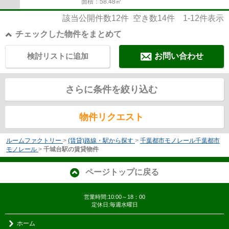
面積：58.48㎡
該当公開件数
12
件 空き数
14
件
1-12
件表示
チェックした物件をまとめて
検討リストに追加
お問い合わせ
さらに条件を絞り込む
物件リクエスト
ルームファクトリー
>
(賃貸)路線・駅から探す
>
千葉都市モノレール千葉都市
モノレール
>
千城台駅の賃貸物件
ページトップに戻る
営業時間:10:00～18：00
定休日:毎週水曜日
ホーム