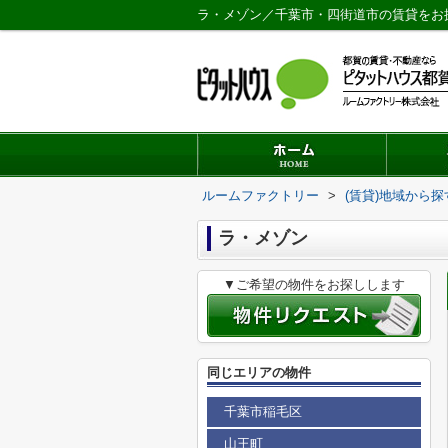
ラ・メゾン／千葉市・四街道市の賃貸をお
ルームファクトリー
>
(賃貸)地域から探
ラ・メゾン
▼ご希望の物件をお探しします
同じエリアの物件
千葉市稲毛区
山王町