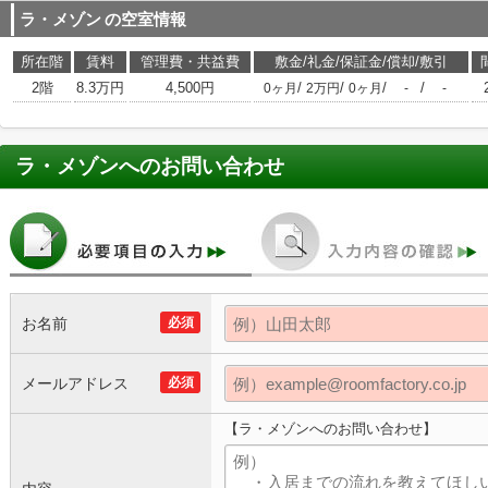
ラ・メゾン
の空室情報
所在階
賃料
管理費・共益費
敷金/礼金/保証金/償却/敷引
2階
8.3万円
4,500円
/
/
/
/
0ヶ月
2万円
0ヶ月
-
-
ラ・メゾン
へのお問い合わせ
お名前
必須
メールアドレス
必須
【ラ・メゾンへのお問い合わせ】