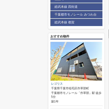
総武本線 四街道
千葉都市モノレール みつわ台
総武本線 都賀
おすすめ物件
レゴリス
千葉県千葉市稲毛区作草部町
千葉都市モノレール「作草部」駅 徒歩
5分
築1年