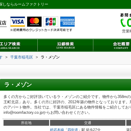
探しならルームファクトリー
営業
す
>
千葉市稲毛区
>
ラ・メゾン
ラ・メゾン
多くの方からご好評頂いているラ・メゾンのご紹介です。物件から358m
王町北店」あり。多くの方に好評の、2012年築の物件となっております
のアパート物件。当社では、千葉市稲毛区にある物件情報をご紹介しております。
info@roomfactory.co.jpからお問い合わせください。
所在地
交通
総武本線
「
四街道
」駅 徒歩27分
築