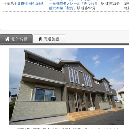
千葉県
千葉市稲毛区
山王町
千葉都市モノレール
「
みつわ台
」駅 徒歩52分
2
総武本線
「
都賀
」駅 徒歩52分
軽
物件情報
周辺施設