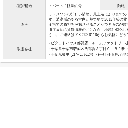
種別/構造
アパート / 軽量鉄骨
階建
ラ・メゾンの詳しい情報。最上階にありますの
す。清潔感のある室内が魅力的な2012年築の
備考
ミ捨ての負担を軽減させることができるのが敷
街道周辺の賃貸情報のことなら、地域に特化し
さい。ご連絡は043-239-6116からお気軽に
ピタットハウス都賀店 ルームファクトリー
千葉県千葉市若葉区西都賀３丁目９－８ 1階
取扱会社
千葉県知事 (2) 第17612号
(一社)千葉県宅