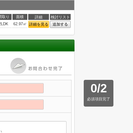
間取り
面積
詳細
検討リスト
2LDK
62.97㎡
詳細を見る
追加する
0
/
2
必須項目完了