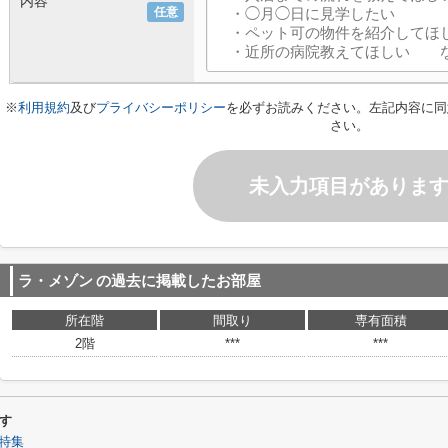
内容
任意
※
利用規約
及び
プライバシーポリシー
を必ずお読みください。左記内容に同
さい。
未入力項目がありま
ラ・メゾン
の過去に掲載したお部屋
所在階
間取り
専有面積
2階
***
***
す
特集