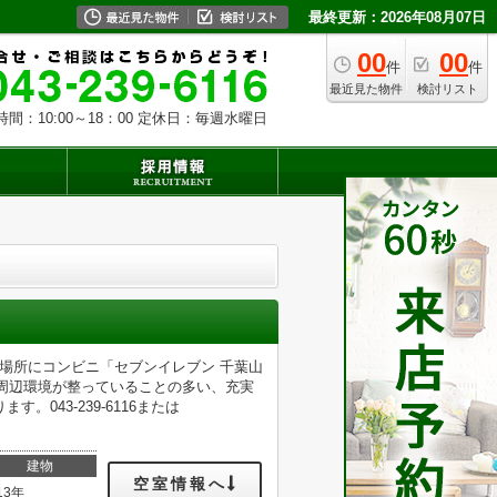
最終更新：2026年08月07日
00
00
件
件
最近見た物件
検討リスト
時間：10:00～18：00 定休日：毎週水曜日
の場所にコンビニ「セブンイレブン 千葉山
。周辺環境が整っていることの多い、充実
043-239-6116または
建物
空室情報へ
13年