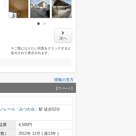
次へ
※ご覧になりたい写真をクリックすると
拡大されて表示されます。
情報の見方
【アパート】
ノレール
「
みつわ台
」駅 徒歩52分
益費
4,500円
年数）
2012年 12月 ( 築13年 )