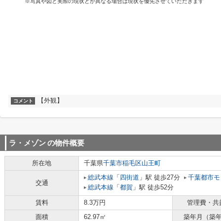
※写真や図と実際の現状とが異なる場合は現状を優先させていただきます
【外観】
コメント
ラ・メゾン
の物件概要
所在地
千葉県
千葉市稲毛区
山王町
総武本線
「
四街道
」駅 徒歩27分
千葉都市モ
交通
総武本線
「
都賀
」駅 徒歩52分
賃料
8.3万円
管理費・共
面積
62.97㎡
築年月（築