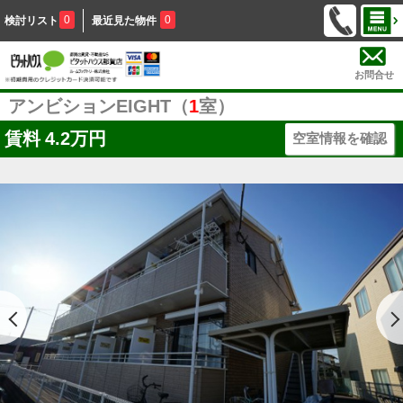
0
0
検討リスト
最近見た物件
お問合せ
アンビションEIGHT（
1
室）
賃料
4.2万円
空室情報を確認