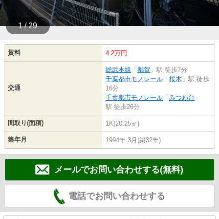
1 / 29
賃料
4.2万円
総武本線
「
都賀
」駅 徒歩7分
千葉都市モノレール
「
桜木
」駅 徒歩
交通
16分
千葉都市モノレール
「
みつわ台
」
駅 徒歩26分
間取り(面積)
1K(20.25㎡)
築年月
1994年 3月(築32年)
メールでお問い合わせする(無料)
電話でお問い合わせする