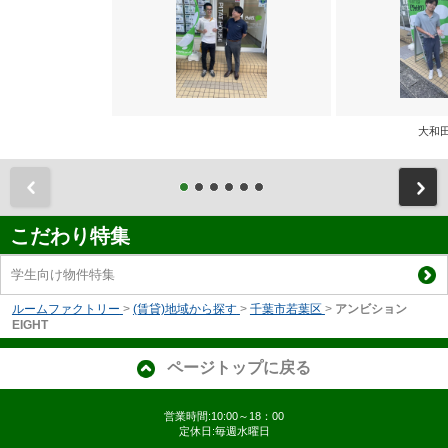
大和
前
こだわり特集
学生向け物件特集
ルームファクトリー
>
(賃貸)地域から探す
>
千葉市若葉区
>
アンビション
EIGHT
ページトップに戻る
営業時間:10:00～18：00
定休日:毎週水曜日