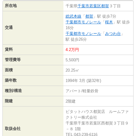
所在地
千葉県
千葉市若葉区
都賀
３丁目
総武本線
「
都賀
」駅 徒歩7分
千葉都市モノレール
「
桜木
」駅 徒歩
交通
16分
千葉都市モノレール
「
みつわ台
」
駅 徒歩26分
賃料
4.2万円
管理費等
5,500円
面積
20.25㎡
築年数
1994年 3月 (築32年)
種別/構造
アパート/軽量鉄骨
階建
2階建
ピタットハウス都賀店 ルームファ
クトリー株式会社
千葉県千葉市若葉区西都賀３丁目９
取扱会社
－８ 1階
TEL:043-239-6116