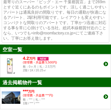
最寄りのスーパー「ビッグ・エー 千葉都賀店」まで269m
とすぐ近くにあるのもポイントです。涼しく過ごしやすい
アパートは通風良好の間取りです。毎日の通勤が快適にな
るアパート、2駅利用可能です。レイアウトも変えやすい
コンパクトな間取りのアパートです。丁寧かつ迅速に対応
する事を常に心掛けている当社。総武本線都賀付近のこと
なら、いつでも<info@roomfactory.co.jp>にてご連絡下さ
い。丁寧にお答え致します。
空室一覧
4.2
万
円
NEW
(管理費・共益費 5,500円)
敷：0ヶ月｜礼：2.5万円
2階 / 1K / 20.25㎡
過去掲載物件一覧
***
万円
(管理費・共益費 ***円)
敷：***｜礼：***
1階 / *** / ***