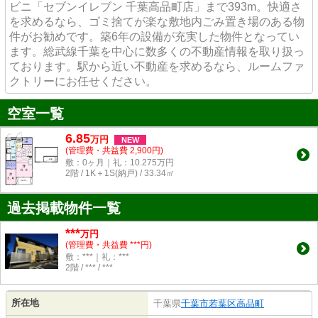
ビニ「セブンイレブン 千葉高品町店」まで393m。快適さ
を求めるなら、ゴミ捨てが楽な敷地内ごみ置き場のある物
件がお勧めです。築6年の設備が充実した物件となってい
ます。総武線千葉を中心に数多くの不動産情報を取り扱っ
ております。駅から近い不動産を求めるなら、ルームファ
クトリーにお任せください。
空室一覧
6.85
万
円
NEW
(管理費・共益費 2,900円)
敷：0ヶ月｜礼：10.275万円
2階 / 1K＋1S(納戸) / 33.34㎡
過去掲載物件一覧
***
万円
(管理費・共益費 ***円)
敷：***｜礼：***
2階 / *** / ***
所在地
千葉県
千葉市若葉区
高品町