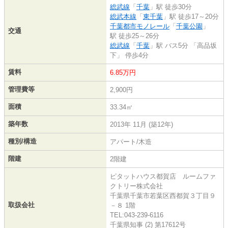
総武線
「
千葉
」駅 徒歩30分
総武本線
「
東千葉
」駅 徒歩17～20分
千葉都市モノレール
「
千葉公園
」
交通
駅 徒歩25～26分
総武線
「
千葉
」駅 バス5分 「高品坂
下」 停歩4分
賃料
6.85万円
管理費等
2,900円
面積
33.34㎡
築年数
2013年 11月 (築12年)
種別/構造
アパート/木造
階建
2階建
ピタットハウス都賀店 ルームファ
クトリー株式会社
千葉県千葉市若葉区西都賀３丁目９
取扱会社
－８ 1階
TEL:043-239-6116
千葉県知事 (2) 第17612号