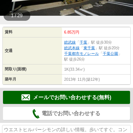
1 / 29
賃料
6.85万円
総武線
「
千葉
」駅 徒歩30分
総武本線
「
東千葉
」駅 徒歩20分
交通
千葉都市モノレール
「
千葉公園
」
駅 徒歩26分
間取り(面積)
1K(33.34㎡)
築年月
2013年 11月(築12年)
メールでお問い合わせする(無料)
電話でお問い合わせする
ウエストヒルパーシモンの詳しい情報。歩いてすぐ。コン