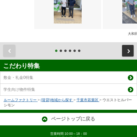
大和
前
こだわり特集
敷金・礼金0特集
学生向け物件特集
ルームファクトリー
>
(賃貸)地域から探す
>
千葉市若葉区
>
ウエストヒルパー
シモン
ページトップに戻る
営業時間:10:00～18：00