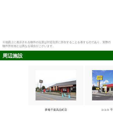
※地図上に表示される物件の位置は付近住所に所在することを表すものであり、実際の
物件所在地とは異なる場合がございます。
周辺施設
夢庵千葉高品町店
ココス 