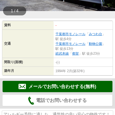
1 / 4
賃料
-
千葉都市モノレール
「
みつわ台
」
駅 徒歩4分
交通
千葉都市モノレール
「
動物公園
」
駅 徒歩13分
総武本線
「
都賀
」駅 徒歩23分
間取り(面積)
-(-)
築年月
1994年 2月(築32年)
メールでお問い合わせする(無料)
電話でお問い合わせする
アレルギー予防に適した、通気性の良い安心の物件です！