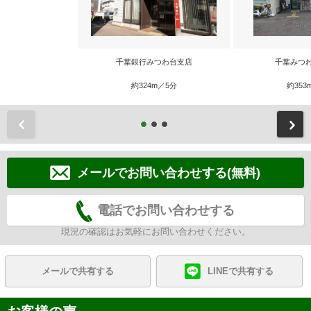
千葉銀行みつわ台支店
千葉みつ
約324m／5分
約353
前
メールでお問い合わせする(無料)
電話でお問い合わせする
現況の確認はお気軽にお問い合わせください。
メールで共有する
LINEで共有する