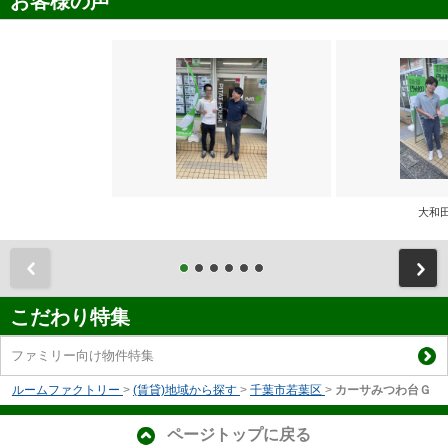
お客様の声
大和
前
こだわり特集
ファミリー向け物件特集
ルームファクトリー
>
(賃貸)地域から探す
>
千葉市若葉区
>
カーサみつわ台Ｇ
ページトップに戻る