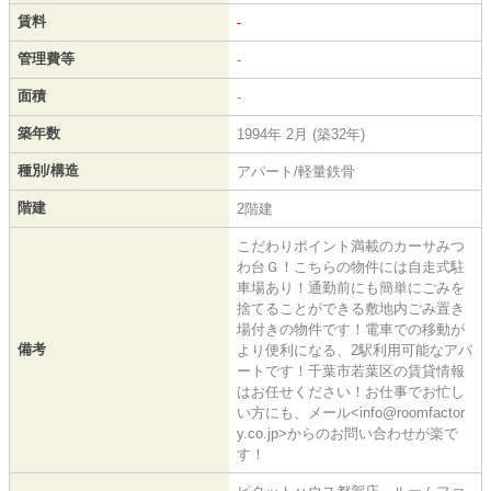
賃料
-
管理費等
-
面積
-
築年数
1994年 2月 (築32年)
種別/構造
アパート/軽量鉄骨
階建
2階建
こだわりポイント満載のカーサみつ
わ台Ｇ！こちらの物件には自走式駐
車場あり！通勤前にも簡単にごみを
捨てることができる敷地内ごみ置き
場付きの物件です！電車での移動が
備考
より便利になる、2駅利用可能なアパ
ートです！千葉市若葉区の賃貸情報
はお任せください！お仕事でお忙し
い方にも、メール<info@roomfactor
y.co.jp>からのお問い合わせが楽で
す！