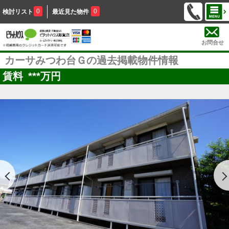
0
0
検討リスト
最近見た物件
お問合せ
カーサみつわ台Ｇの過去掲載物件情報
賃料
***
万円