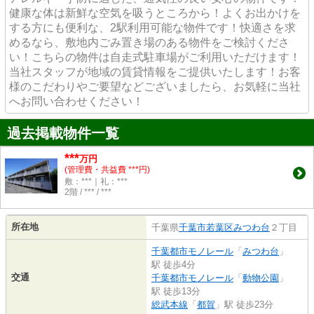
健康な体は新鮮な空気を吸うところから！よくお出かけを
する方にも便利な、2駅利用可能な物件です！快適さを求
めるなら、敷地内ごみ置き場のある物件をご検討くださ
い！こちらの物件は自走式駐車場がご利用いただけます！
当社スタッフが地域の賃貸情報をご提供いたします！お客
様のこだわりやご要望などございましたら、お気軽に当社
へお問い合わせください！
過去掲載物件一覧
***
万円
(管理費・共益費 ***円)
敷：***｜礼：***
2階 / *** / ***
所在地
千葉県
千葉市若葉区
みつわ台
２丁目
千葉都市モノレール
「
みつわ台
」
駅 徒歩4分
交通
千葉都市モノレール
「
動物公園
」
駅 徒歩13分
総武本線
「
都賀
」駅 徒歩23分