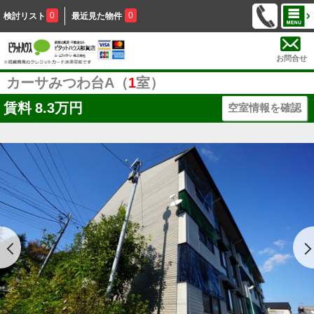
0
0
検討リスト
最近見た物件
お問合せ
カーサみつわ台A（
1
室）
賃料
8.3万円
空室情報を確認