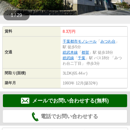
1 / 29
賃料
8.3万円
千葉都市モノレール
「
みつわ台
」
駅 徒歩5分
交通
総武本線
「
都賀
」駅 徒歩18分
総武線
「
千葉
」駅 バス18分 「みつ
わ台二丁目」 停歩3分
間取り(面積)
3LDK(65.44㎡)
築年月
1993年 12月(築32年)
メールでお問い合わせする(無料)
電話でお問い合わせする