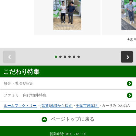
大和
前
こだわり特集
敷金・礼金0特集
ファミリー向け物件特集
ルームファクトリー
>
(賃貸)地域から探す
>
千葉市若葉区
>
カーサみつわ台A
ページトップに戻る
営業時間:10:00～18：00