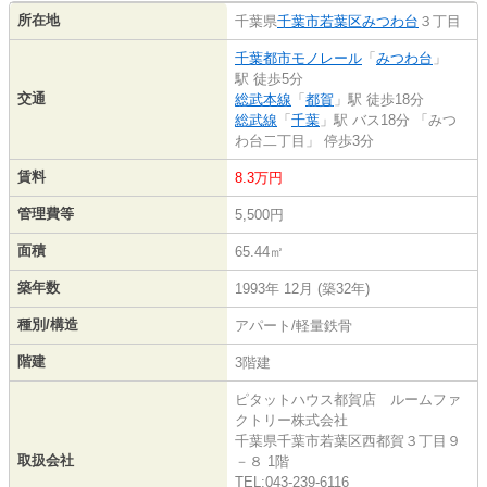
所在地
千葉県
千葉市若葉区
みつわ台
３丁目
千葉都市モノレール
「
みつわ台
」
駅 徒歩5分
交通
総武本線
「
都賀
」駅 徒歩18分
総武線
「
千葉
」駅 バス18分 「みつ
わ台二丁目」 停歩3分
賃料
8.3万円
管理費等
5,500円
面積
65.44㎡
築年数
1993年 12月 (築32年)
種別/構造
アパート/軽量鉄骨
階建
3階建
ピタットハウス都賀店 ルームファ
クトリー株式会社
千葉県千葉市若葉区西都賀３丁目９
取扱会社
－８ 1階
TEL:043-239-6116