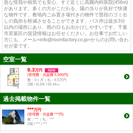
急な怪我や病気でも安心、すぐ近くに高圓内科医院(456m)
があります。多くの方がこだわる、陽の当りが良好で快適
な物件です。敷地内ごみ置き場付きの物件で普段のゴミ出
しの負担を軽減させることができます。バス停は徒歩3分
以内の場所にあり、雨の日もお出かけしやすいです。千葉
市若葉区の賃貸情報はお任せください。お仕事でお忙しい
方にも、メール<info@roomfactory.co.jp>からのお問い合わ
せが楽です。
空室一覧
8.3
万
円
NEW
(管理費・共益費 5,500円)
敷：0ヶ月｜礼：6.5万円
2階 / 3LDK / 65.44㎡
過去掲載物件一覧
***
万円
(管理費・共益費 ***円)
敷：***｜礼：***
2階 / *** / ***