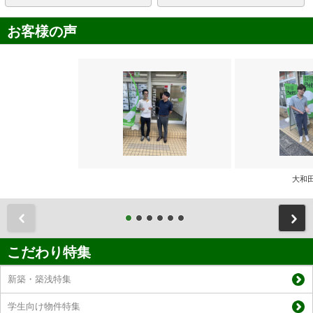
お客様の声
大和
前
こだわり特集
新築・築浅特集
学生向け物件特集