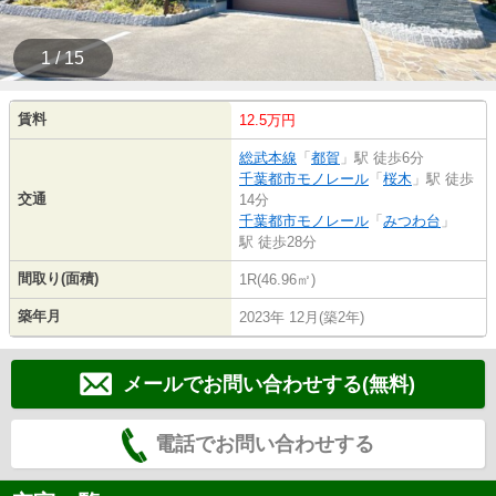
1 / 15
賃料
12.5万円
総武本線
「
都賀
」駅 徒歩6分
千葉都市モノレール
「
桜木
」駅 徒歩
交通
14分
千葉都市モノレール
「
みつわ台
」
駅 徒歩28分
間取り(面積)
1R(46.96㎡)
築年月
2023年 12月(築2年)
メールでお問い合わせする(無料)
電話でお問い合わせする