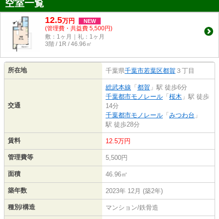
空室一覧
12.5
万
円
NEW
(管理費・共益費 5,500円)
敷：1ヶ月｜礼：1ヶ月
3階 / 1R / 46.96㎡
所在地
千葉県
千葉市若葉区
都賀
３丁目
総武本線
「
都賀
」駅 徒歩6分
千葉都市モノレール
「
桜木
」駅 徒歩
交通
14分
千葉都市モノレール
「
みつわ台
」
駅 徒歩28分
賃料
12.5万円
管理費等
5,500円
面積
46.96㎡
築年数
2023年 12月 (築2年)
種別/構造
マンション/鉄骨造