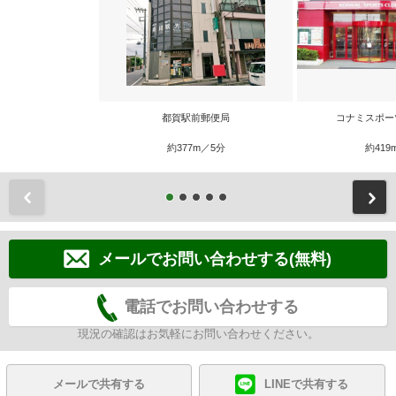
都賀駅前郵便局
コナミスポー
約377m／5分
約419
前
メールでお問い合わせする(無料)
電話でお問い合わせする
現況の確認はお気軽にお問い合わせください。
メールで共有する
LINEで共有する