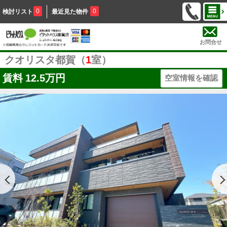
0
0
検討リスト
最近見た物件
お問合せ
クオリスタ都賀（
1
室）
賃料
12.5万円
空室情報を確認