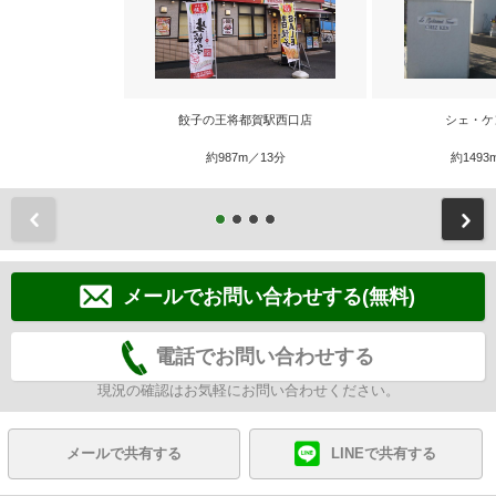
餃子の王将都賀駅西口店
シェ・ケ
約987m／13分
約1493
前
メールでお問い合わせする(無料)
電話でお問い合わせする
現況の確認はお気軽にお問い合わせください。
メールで共有する
LINEで共有する