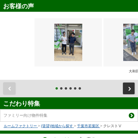
お客様の声
大和
前
こだわり特集
ファミリー向け物件特集
ルームファクトリー
>
(賃貸)地域から探す
>
千葉市若葉区
>
クレストⅤ