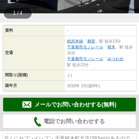
1 / 4
賃料
-
総武本線
「
都賀
」駅 徒歩13分
千葉都市モノレール
「
桜木
」駅 徒歩
交通
16分
千葉都市モノレール
「
みつわ台
」
駅 徒歩22分
間取り(面積)
-(-)
築年月
2018年 3月(築8年)
メールでお問い合わせする(無料)
電話でお問い合わせする
近くにセブンイレブン 千葉桜木町北店(393m)があるので、