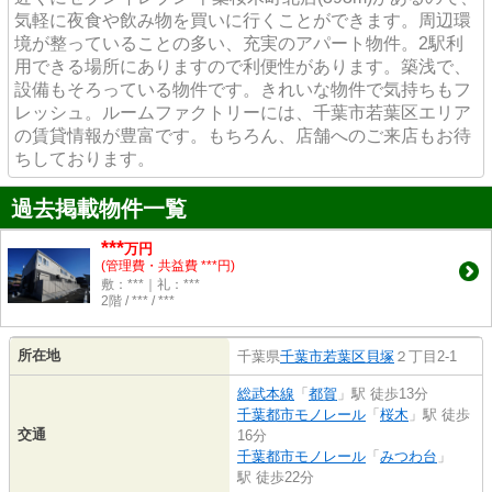
気軽に夜食や飲み物を買いに行くことができます。周辺環
境が整っていることの多い、充実のアパート物件。2駅利
用できる場所にありますので利便性があります。築浅で、
設備もそろっている物件です。きれいな物件で気持ちもフ
レッシュ。ルームファクトリーには、千葉市若葉区エリア
の賃貸情報が豊富です。もちろん、店舗へのご来店もお待
ちしております。
過去掲載物件一覧
***
万円
(管理費・共益費 ***円)
敷：***｜礼：***
2階 / *** / ***
所在地
千葉県
千葉市若葉区
貝塚
２丁目2-1
総武本線
「
都賀
」駅 徒歩13分
千葉都市モノレール
「
桜木
」駅 徒歩
交通
16分
千葉都市モノレール
「
みつわ台
」
駅 徒歩22分