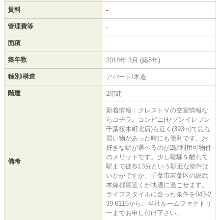
賃料
-
管理費等
-
面積
-
築年数
2018年 3月 (築8年)
種別/構造
アパート/木造
階建
2階建
新着情報：クレストⅤの空室情報な
らコチラ。コンビニ(セブンイレブン
千葉桜木町北店)も近く(393m)て急な
買い物があった時にも便利です。お
好きな駅が選べるのが2駅利用可物件
のメリットです。少し喧騒を離れて
備考
駅まで徒歩13分という駅近な物件は
いかがですか。千葉市若葉区の総武
本線都賀近くが快適に過ごせます。
ライフスタイルに合った条件を043-2
39-6116から、当社ルームファクトリ
ーまでお申し付け下さい。