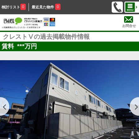
0
0
検討リスト
最近見た物件
お問合せ
クレストⅤの過去掲載物件情報
賃料
***
万円