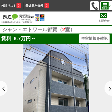
0
0
検討リスト
最近見た物件
お問合せ
シャン・エトワール都賀（
2
室）
賃料
6.7
万円～
空室情報を確認