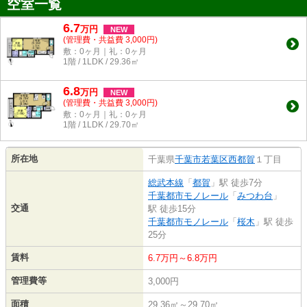
空室一覧
6.7
万
円
NEW
(管理費・共益費 3,000円)
敷：0ヶ月｜礼：0ヶ月
1階 / 1LDK / 29.36㎡
6.8
万
円
NEW
(管理費・共益費 3,000円)
敷：0ヶ月｜礼：0ヶ月
1階 / 1LDK / 29.70㎡
所在地
千葉県
千葉市若葉区
西都賀
１丁目
総武本線
「
都賀
」駅 徒歩7分
千葉都市モノレール
「
みつわ台
」
交通
駅 徒歩15分
千葉都市モノレール
「
桜木
」駅 徒歩
25分
賃料
6.7万円～6.8万円
管理費等
3,000円
面積
29.36㎡～29.70㎡