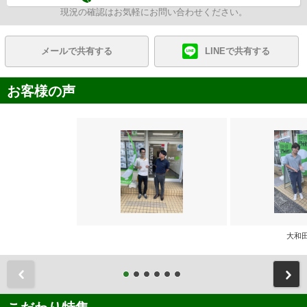
現況の確認はお気軽にお問い合わせください。
メールで共有する
LINEで共有する
お客様の声
大和
前