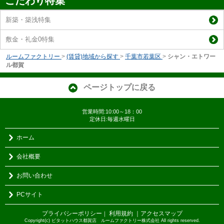
こだわり特集
新築・築浅特集
敷金・礼金0特集
ルームファクトリー
>
(賃貸)地域から探す
>
千葉市若葉区
>
シャン・エトワー
ル都賀
ページトップに戻る
営業時間:10:00～18：00
定休日:毎週水曜日
ホーム
会社概要
お問い合わせ
PCサイト
プライバシーポリシー
利用規約
｜アクセスマップ
｜
Copyright(c) ピタットハウス都賀店 ルームファクトリー株式会社 All rights reserved.