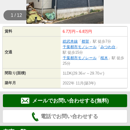
1 / 12
賃料
6.7万円～6.8万円
総武本線
「
都賀
」駅 徒歩7分
千葉都市モノレール
「
みつわ台
」
交通
駅 徒歩15分
千葉都市モノレール
「
桜木
」駅 徒歩
25分
間取り(面積)
1LDK(29.36㎡～29.70㎡)
築年月
2022年 11月(築3年)
メールでお問い合わせする(無料)
電話でお問い合わせする