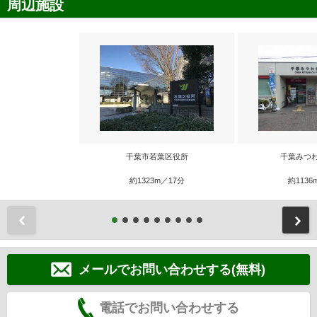
周辺施設
千葉市若葉区役所
千葉みつ
約1323m／17分
約1136
前
メールでお問い合わせする(無料)
電話でお問い合わせする