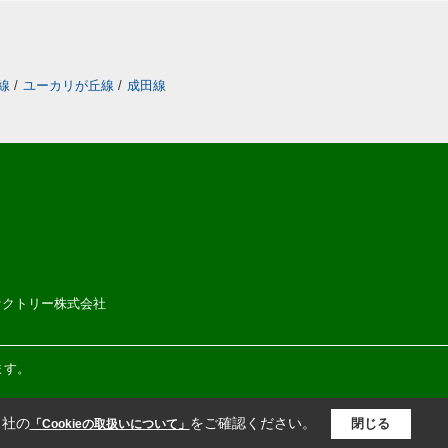
線
/
ユーカリが丘線
/
成田線
ムファクトリー株式会社
ます。
当社の
をご確認ください。
閉じる
「Cookieの取扱いについて」