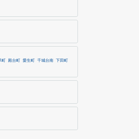
草町
殿台町
愛生町
千城台南
下田町