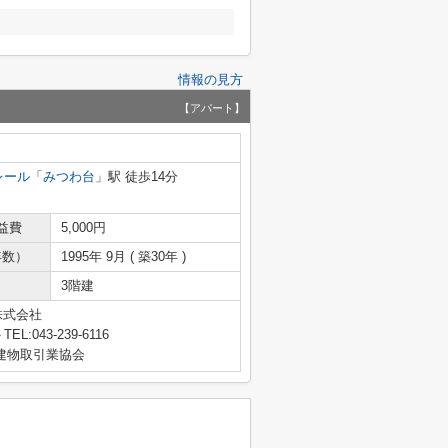
情報の見方
【アパート】
レール
「
みつわ台
」駅 徒歩14分
益費
5,000円
年数）
1995年 9月 ( 築30年 )
3階建
株式会社
TEL:043-239-6116
地建物取引業協会