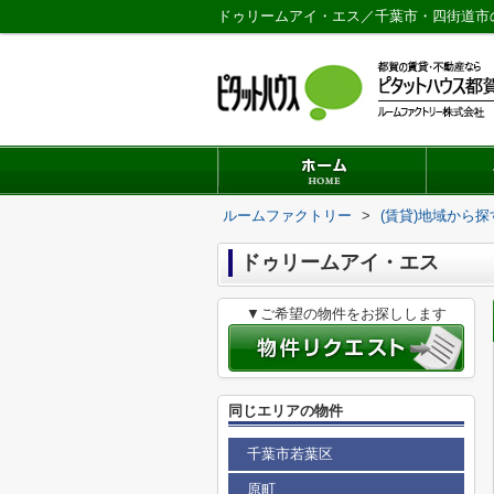
ドゥリームアイ・エス／千葉市・四街道市
ルームファクトリー
>
(賃貸)地域から探
ドゥリームアイ・エス
▼ご希望の物件をお探しします
同じエリアの物件
千葉市若葉区
原町