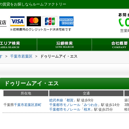
の賃貸をお探しならルームファクトリー
営業
す
>
千葉市若葉区
>
ドゥリームアイ・エス
ドゥリームアイ・エス
所在地
交通
総武本線
「
都賀
」駅 徒歩9分
築
千葉県
千葉市若葉区
原町
千葉都市モノレール
「
みつわ台
」駅 徒歩14分
3
千葉都市モノレール
「
桜木
」駅 徒歩25分
軽