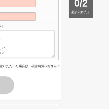
0
/
2
必須項目完了
せ】
意いただいた場合は、確認画面へお進み下
す