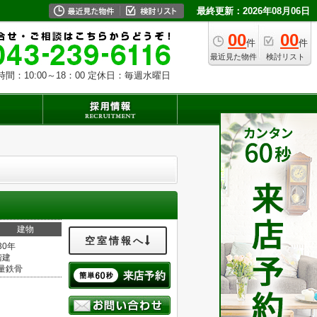
最終更新：2026年08月06日
00
00
件
件
最近見た物件
検討リスト
時間：10:00～18：00 定休日：毎週水曜日
建物
空室情報へ
30年
階建
量鉄骨