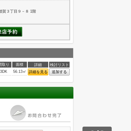
都賀３丁目９－８ 1階
間取り
面積
詳細
検討リスト
3DK
56.13㎡
詳細を見る
追加する