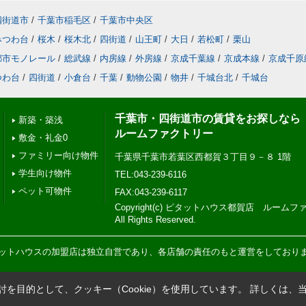
四街道市
/
千葉市稲毛区
/
千葉市中央区
みつわ台
/
桜木
/
桜木北
/
四街道
/
山王町
/
大日
/
若松町
/
栗山
都市モノレール
/
総武線
/
内房線
/
外房線
/
京成千葉線
/
京成本線
/
京成千原
つわ台
/
四街道
/
小倉台
/
千葉
/
動物公園
/
物井
/
千城台北
/
千城台
千葉市・四街道市の賃貸をお探しなら
新築・築浅
ルームファクトリー
敷金・礼金0
ファミリー向け物件
千葉県千葉市若葉区西都賀３丁目９－８ 1階
学生向け物件
TEL:043-239-6116
ペット可物件
FAX:043-239-6117
Copyright(c) ピタットハウス都賀店 ルー
All Rights Reserved.
ットハウスの加盟店は独立自営であり、各店舗の責任のもと運営をしており
を目的として、クッキー（Cookie）を使用しています。
詳しくは、