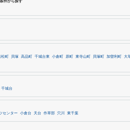
条件から探す
若松町
貝塚
高品町
千城台東
小倉町
原町
東寺山町
貝塚町
加曽利町
大
千城台
ツセンター
小倉台
天台
作草部
穴川
東千葉