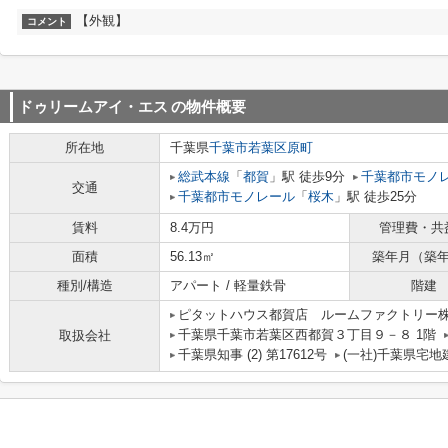
【外観】
コメント
ドゥリームアイ・エス
の物件概要
所在地
千葉県
千葉市若葉区
原町
総武本線
「
都賀
」駅 徒歩9分
千葉都市モノ
交通
千葉都市モノレール
「
桜木
」駅 徒歩25分
賃料
8.4万円
管理費・共
面積
56.13㎡
築年月（築
種別/構造
アパート / 軽量鉄骨
階建
ピタットハウス都賀店 ルームファクトリー
千葉県千葉市若葉区西都賀３丁目９－８ 1階
取扱会社
千葉県知事 (2) 第17612号
(一社)千葉県宅