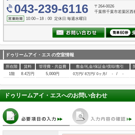
043-239-6116
〒264-0026
千葉県千葉市若葉区西
10:00～18：00 定休日:毎週水曜日
ドゥリームアイ・エス
の空室情報
所在階
賃料
管理費・共益費
敷金/礼金/保証金/償却/敷引
1階
8.4万円
5,000円
/
/
/
/
0万円
8万円
0ヶ月
-
-
ドゥリームアイ・エス
へのお問い合わせ