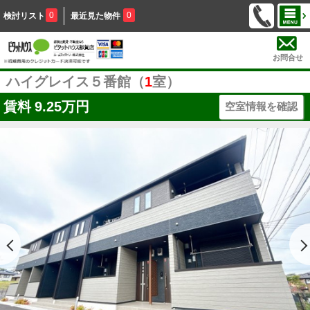
0
0
検討リスト
最近見た物件
お問合せ
ハイグレイス５番館（
1
室）
賃料
9.25万円
空室情報を確認