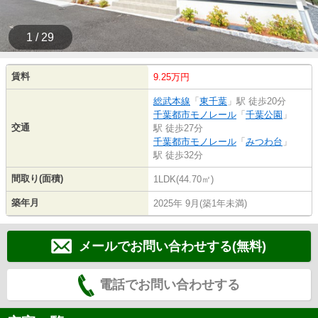
1 / 29
賃料
9.25万円
総武本線
「
東千葉
」駅 徒歩20分
千葉都市モノレール
「
千葉公園
」
交通
駅 徒歩27分
千葉都市モノレール
「
みつわ台
」
駅 徒歩32分
間取り(面積)
1LDK(44.70㎡)
築年月
2025年 9月(築1年未満)
メールでお問い合わせする(無料)
電話でお問い合わせする