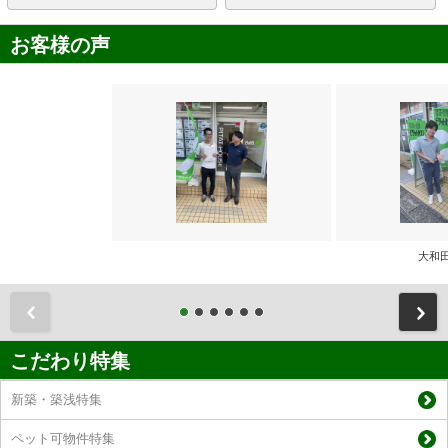
お客様の声
大和
前
こだわり特集
新築・築浅特集
ペット可物件特集