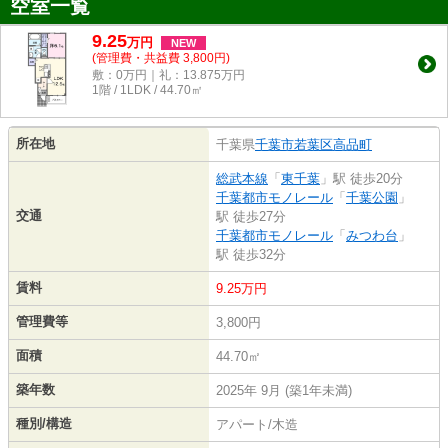
空室一覧
9.25
万
円
NEW
(管理費・共益費 3,800円)
敷：0万円｜礼：13.875万円
1階 / 1LDK / 44.70㎡
所在地
千葉県
千葉市若葉区
高品町
総武本線
「
東千葉
」駅 徒歩20分
千葉都市モノレール
「
千葉公園
」
交通
駅 徒歩27分
千葉都市モノレール
「
みつわ台
」
駅 徒歩32分
賃料
9.25万円
管理費等
3,800円
面積
44.70㎡
築年数
2025年 9月 (築1年未満)
種別/構造
アパート/木造