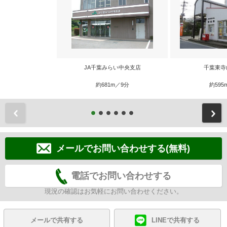
JA千葉みらい中央支店
千葉東寺
約681m／9分
約595
前
メールでお問い合わせする(無料)
電話でお問い合わせする
現況の確認はお気軽にお問い合わせください。
メールで共有する
LINEで共有する