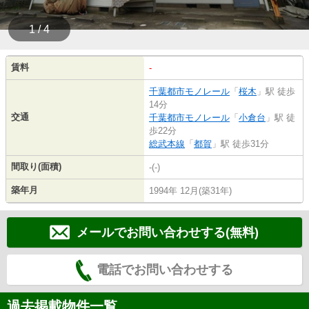
1 / 4
賃料
-
千葉都市モノレール
「
桜木
」駅 徒歩
14分
交通
千葉都市モノレール
「
小倉台
」駅 徒
歩22分
総武本線
「
都賀
」駅 徒歩31分
間取り(面積)
-(-)
築年月
1994年 12月(築31年)
メールでお問い合わせする(無料)
電話でお問い合わせする
過去掲載物件一覧