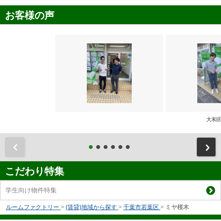
お客様の声
大和
前
こだわり特集
学生向け物件特集
ルームファクトリー
>
(賃貸)地域から探す
>
千葉市若葉区
>
ミヤ桜木