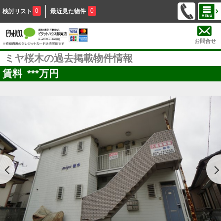
0
0
検討リスト
最近見た物件
お問合せ
ミヤ桜木の過去掲載物件情報
賃料
***
万円