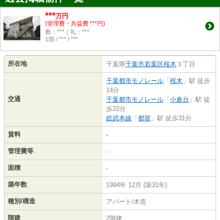
***
万円
(管理費・共益費 ***円)
敷：***｜礼：***
1階 / *** / ***
所在地
千葉県
千葉市若葉区
桜木
３丁目
千葉都市モノレール
「
桜木
」駅 徒歩
14分
交通
千葉都市モノレール
「
小倉台
」駅 徒
歩22分
総武本線
「
都賀
」駅 徒歩31分
賃料
-
管理費等
-
面積
-
築年数
1994年 12月 (築31年)
種別/構造
アパート/木造
階建
2階建