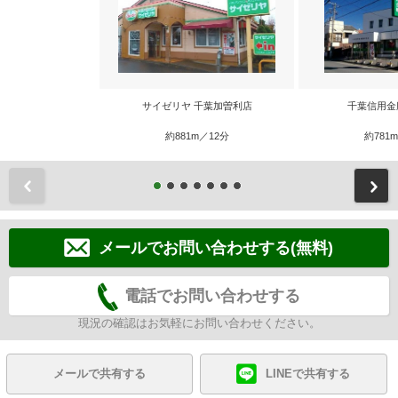
サイゼリヤ 千葉加曽利店
千葉信用金
約881m／12分
約781
前
メールでお問い合わせする(無料)
電話でお問い合わせする
現況の確認はお気軽にお問い合わせください。
メールで共有する
LINEで共有する