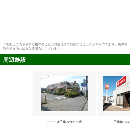
※地図上に表示される物件の位置は付近住所に所在することを表すものであり、実際の
物件所在地とは異なる場合がございます。
周辺施設
デニーズ千葉みつわ台店
千葉銀行み