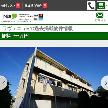
0
0
検討リスト
最近見た物件
お問合せ
ラヴェニュEの過去掲載物件情報
賃料
***
万円