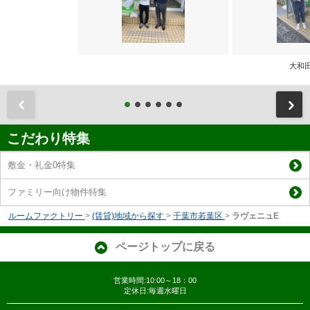
大和
前
こだわり特集
敷金・礼金0特集
ファミリー向け物件特集
ルームファクトリー
>
(賃貸)地域から探す
>
千葉市若葉区
>
ラヴェニュE
ページトップに戻る
営業時間:10:00～18：00
定休日:毎週水曜日