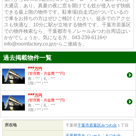
大通店」あり。真夏の夜に窓を開けても蚊が侵入せず快眠
できる最上階の物件です。駐車場(自走式)がついているの
で車をお持ちの方はぜひご検討ください。徒歩でのアクセ
スも快適な、10分に駅が立地する物件です。千葉市若葉区
での物件検索なら、千葉都市モノレールみつわ台周辺はい
かがでしょうか。気になる方、043-239-6116や
info@roomfactory.co.jpからご連絡を。
過去掲載物件一覧
***
万円
(管理費・共益費 ***円)
敷：***｜礼：***
1階 / *** / ***
***
万円
(管理費・共益費 ***円)
敷：***｜礼：***
2階 / *** / ***
所在地
千葉県
千葉市若葉区
みつわ台
１丁目
千葉都市モノレール
「
みつわ台
」