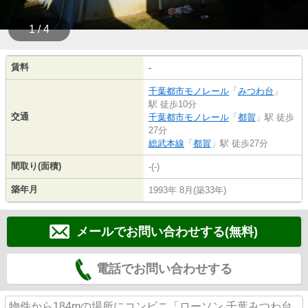
1 / 4
賃料
-
千葉都市モノレール
「
みつわ台
」
駅 徒歩10分
交通
千葉都市モノレール
「
都賀
」駅 徒歩
27分
総武本線
「
都賀
」駅 徒歩27分
間取り(面積)
-(-)
築年月
1993年 8月(築33年)
メールでお問い合わせする(無料)
電話でお問い合わせする
物件から184mの場所にコンビニ「ローソン 千葉みつわ台