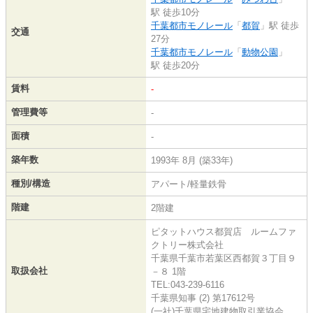
駅 徒歩10分
千葉都市モノレール
「
都賀
」駅 徒歩
交通
27分
千葉都市モノレール
「
動物公園
」
駅 徒歩20分
賃料
-
管理費等
-
面積
-
築年数
1993年 8月 (築33年)
種別/構造
アパート/軽量鉄骨
階建
2階建
ピタットハウス都賀店 ルームファ
クトリー株式会社
千葉県千葉市若葉区西都賀３丁目９
取扱会社
－８ 1階
TEL:043-239-6116
千葉県知事 (2) 第17612号
(一社)千葉県宅地建物取引業協会