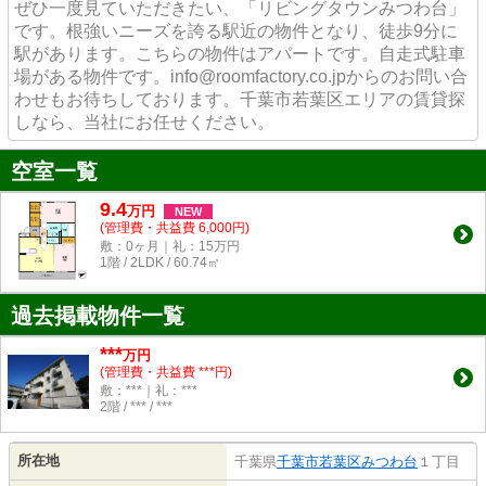
ぜひ一度見ていただきたい、「リビングタウンみつわ台」
です。根強いニーズを誇る駅近の物件となり、徒歩9分に
駅があります。こちらの物件はアパートです。自走式駐車
場がある物件です。info@roomfactory.co.jpからのお問い合
わせもお待ちしております。千葉市若葉区エリアの賃貸探
しなら、当社にお任せください。
空室一覧
9.4
万
円
NEW
(管理費・共益費 6,000円)
敷：0ヶ月｜礼：15万円
1階 / 2LDK / 60.74㎡
過去掲載物件一覧
***
万円
(管理費・共益費 ***円)
敷：***｜礼：***
2階 / *** / ***
所在地
千葉県
千葉市若葉区
みつわ台
１丁目