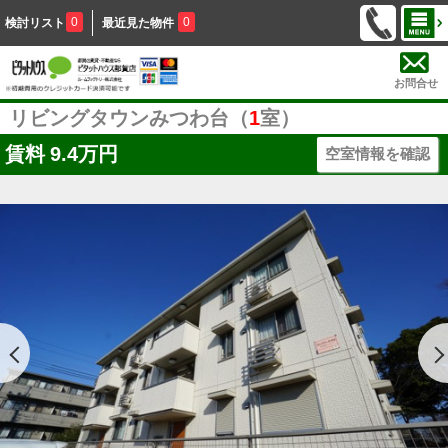
0
0
検討リスト
最近見た物件
お問合せ
リビングタウンみつわ台（
1
室）
賃料
9.4万円
空室情報を確認