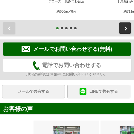
デニーズ千葉みつわ台店
千葉銀行み
約606m／8分
約711
前
メールでお問い合わせする(無料)
電話でお問い合わせする
現況の確認はお気軽にお問い合わせください。
メールで共有する
LINEで共有する
お客様の声