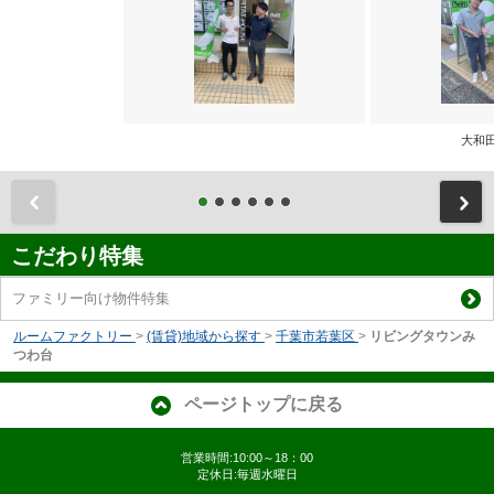
大和
前
こだわり特集
ファミリー向け物件特集
ルームファクトリー
>
(賃貸)地域から探す
>
千葉市若葉区
>
リビングタウンみ
つわ台
ページトップに戻る
営業時間:10:00～18：00
定休日:毎週水曜日