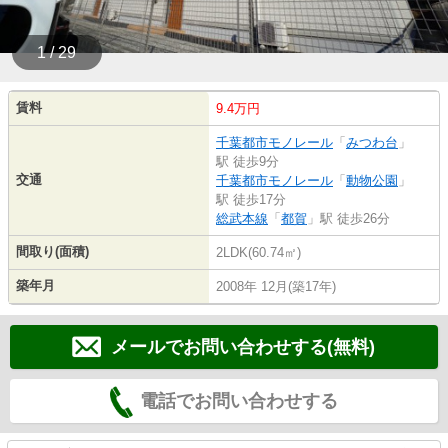
1 / 29
賃料
9.4万円
千葉都市モノレール
「
みつわ台
」
駅 徒歩9分
交通
千葉都市モノレール
「
動物公園
」
駅 徒歩17分
総武本線
「
都賀
」駅 徒歩26分
間取り(面積)
2LDK(60.74㎡)
築年月
2008年 12月(築17年)
メールでお問い合わせする(無料)
電話でお問い合わせする