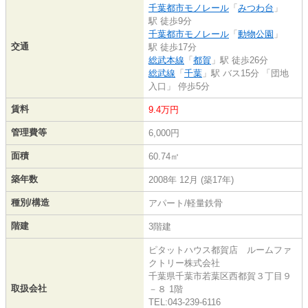
千葉都市モノレール
「
みつわ台
」
駅 徒歩9分
千葉都市モノレール
「
動物公園
」
交通
駅 徒歩17分
総武本線
「
都賀
」駅 徒歩26分
総武線
「
千葉
」駅 バス15分 「団地
入口」 停歩5分
賃料
9.4万円
管理費等
6,000円
面積
60.74㎡
築年数
2008年 12月 (築17年)
種別/構造
アパート/軽量鉄骨
階建
3階建
ピタットハウス都賀店 ルームファ
クトリー株式会社
千葉県千葉市若葉区西都賀３丁目９
取扱会社
－８ 1階
TEL:043-239-6116