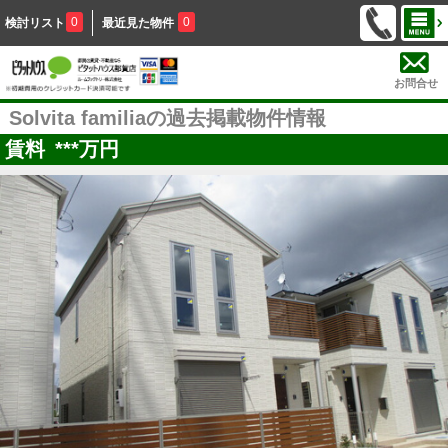
0
0
検討リスト
最近見た物件
お問合せ
Solvita familiaの過去掲載物件情報
賃料
***
万円