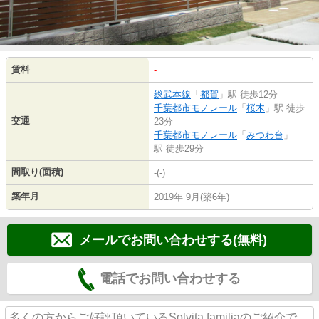
賃料
-
総武本線
「
都賀
」駅 徒歩12分
千葉都市モノレール
「
桜木
」駅 徒歩
交通
23分
千葉都市モノレール
「
みつわ台
」
駅 徒歩29分
間取り(面積)
-(-)
築年月
2019年 9月(築6年)
メールでお問い合わせする(無料)
電話でお問い合わせする
多くの方からご好評頂いているSolvita familiaのご紹介で