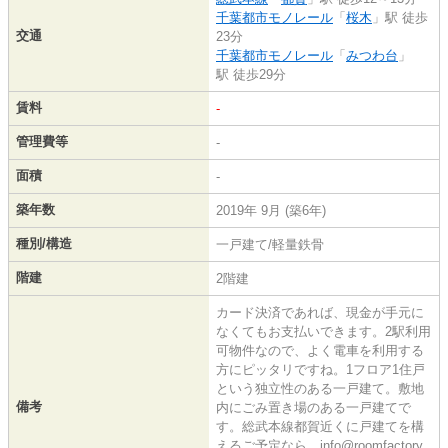
千葉都市モノレール
「
桜木
」駅 徒歩
交通
23分
千葉都市モノレール
「
みつわ台
」
駅 徒歩29分
賃料
-
管理費等
-
面積
-
築年数
2019年 9月 (築6年)
種別/構造
一戸建て/軽量鉄骨
階建
2階建
カード決済であれば、現金が手元に
なくてもお支払いできます。2駅利用
可物件なので、よく電車を利用する
方にピッタリですね。1フロア1住戸
という独立性のある一戸建て。敷地
備考
内にごみ置き場のある一戸建てで
す。総武本線都賀近くに戸建てを構
えるご予定なら、info@roomfactory.