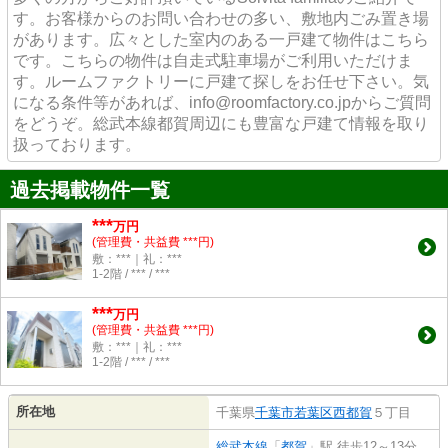
す。お客様からのお問い合わせの多い、敷地内ごみ置き場
があります。広々とした室内のある一戸建て物件はこちら
です。こちらの物件は自走式駐車場がご利用いただけま
す。ルームファクトリーに戸建て探しをお任せ下さい。気
になる条件等があれば、info@roomfactory.co.jpからご質問
をどうぞ。総武本線都賀周辺にも豊富な戸建て情報を取り
扱っております。
過去掲載物件一覧
***
万円
(管理費・共益費 ***円)
敷：***｜礼：***
1-2階 / *** / ***
***
万円
(管理費・共益費 ***円)
敷：***｜礼：***
1-2階 / *** / ***
所在地
千葉県
千葉市若葉区
西都賀
５丁目
総武本線
「
都賀
」駅 徒歩12～13分