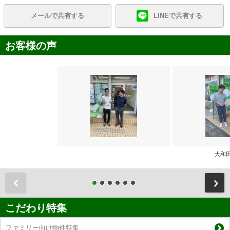
メールで共有する
LINEで共有する
お客様の声
大和
前
こだわり特集
ファミリー向け物件特集