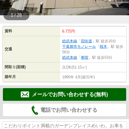
1 / 28
賃料
6.7万円
総武本線
「
四街道
」駅 徒歩16分
千葉都市モノレール
「
桜木
」駅 徒歩
交通
56分
総武本線
「
都賀
」駅 徒歩53分
間取り(面積)
2LDK(51.15㎡)
築年月
1995年 4月(築31年)
メールでお問い合わせする(無料)
電話でお問い合わせする
こだわりポイント満載のガーデンプレイスめいわ。お車を