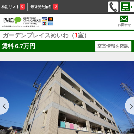
0
0
検討リスト
最近見た物件
お問合せ
ガーデンプレイスめいわ（
1
室）
賃料
6.7万円
空室情報を確認