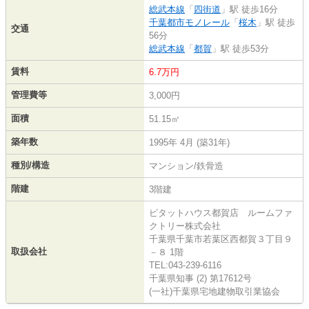
総武本線
「
四街道
」駅 徒歩16分
千葉都市モノレール
「
桜木
」駅 徒歩
交通
56分
総武本線
「
都賀
」駅 徒歩53分
賃料
6.7万円
管理費等
3,000円
面積
51.15㎡
築年数
1995年 4月 (築31年)
種別/構造
マンション/鉄骨造
階建
3階建
ピタットハウス都賀店 ルームファ
クトリー株式会社
千葉県千葉市若葉区西都賀３丁目９
取扱会社
－８ 1階
TEL:043-239-6116
千葉県知事 (2) 第17612号
(一社)千葉県宅地建物取引業協会