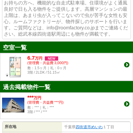
お持ちの方へ。機能的な自走式駐車場。住環境がよく通風
良好で日も入る物件をご提供します。高層マンションの最
上階は、あまり虫が入ってこないので虫が苦手な女性も安
心。ルームファクトリーが、物件探しのサポートを行いま
す。ご質問などは、info@roomfactory.co.jpまでご連絡くだ
さい。総武本線四街道駅周辺にも物件が満載です。
空室一覧
6.7
万
円
NEW
(管理費・共益費 3,000円)
敷：1.5ヶ月｜礼：0ヶ月
3階 / 2LDK / 51.15㎡
過去掲載物件一覧
***
万円
(管理費・共益費 ***円)
敷：***｜礼：***
3階 / *** / ***
所在地
千葉県
四街道市
めいわ
１丁目