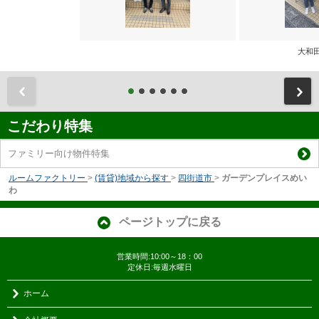
大和
前
こだわり特集
ファミリー向け物件特集
ルームファクトリー
>
(賃貸)地域から探す
>
四街道市
>
ガーデンプレイスめい
わ
ページトップに戻る
営業時間:10:00～18：00
定休日:毎週水曜日
ホーム