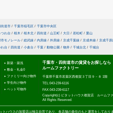
四街道市
/
千葉市稲毛区
/
千葉市中央区
みつわ台
/
桜木
/
桜木北
/
四街道
/
山王町
/
大日
/
若松町
/
栗山
都市モノレール
/
総武線
/
内房線
/
外房線
/
京成千葉線
/
京成本線
/
京成千原
つわ台
/
四街道
/
小倉台
/
千葉
/
動物公園
/
物井
/
千城台北
/
千城台
千葉市・四街道市の賃貸をお探しなら
新築・築浅
ルームファクトリー
敷金・礼金0
ファミリー向け物件
千葉県千葉市若葉区西都賀３丁目９－８ 1階
学生向け物件
TEL:043-239-6116
ペット可物件
FAX:043-239-6117
Copyright(c) ピタットハウス都賀店 ルー
All Rights Reserved.
ットハウスの加盟店は独立自営であり、各店舗の責任のもと運営をしており