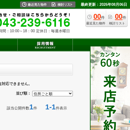
最終更新：2026年08月06日
00
00
件
件
最近見た物件
検討リスト
時間：10:00～18：00 定休日：毎週水曜日
は対応できません。
並び順：
1
1-1
該当公開件数
件
件表示