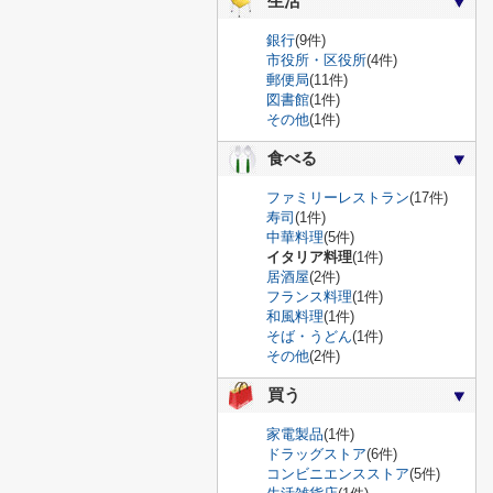
生活
銀行
(9件)
市役所・区役所
(4件)
郵便局
(11件)
図書館
(1件)
その他
(1件)
食べる
ファミリーレストラン
(17件)
寿司
(1件)
中華料理
(5件)
イタリア料理
(1件)
居酒屋
(2件)
フランス料理
(1件)
和風料理
(1件)
そば・うどん
(1件)
その他
(2件)
買う
家電製品
(1件)
ドラッグストア
(6件)
コンビニエンスストア
(5件)