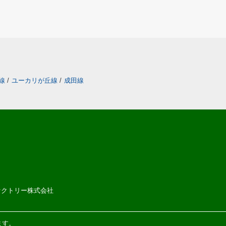
線
/
ユーカリが丘線
/
成田線
ムファクトリー株式会社
ます。