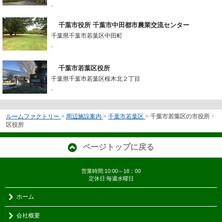
-
千葉市役所 千葉市中田都市農業交流センター
千葉県千葉市若葉区中田町
-
千葉市若葉区役所
千葉県千葉市若葉区桜木北２丁目
-
ルームファクトリー
>
周辺施設案内
>
千葉市若葉区
>
千葉市若葉区の市役所・
区役所
ページトップに戻る
営業時間:10:00～18：00
定休日:毎週水曜日
ホーム
会社概要