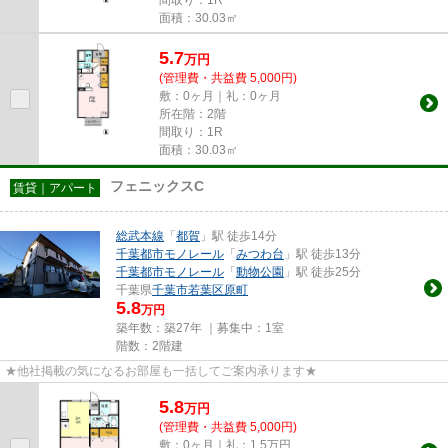
面積：30.03㎡
5.7
万
円
(管理費・共益費 5,000円)
敷：0ヶ月｜礼：0ヶ月
所在階：2階
間取り：1R
面積：30.03㎡
フェニックスC
賃貸｜アパート
総武本線
「
都賀
」駅 徒歩14分
千葉都市モノレール
「
みつわ台
」駅 徒歩13分
千葉都市モノレール
「
動物公園
」駅 徒歩25分
千葉県
千葉市若葉区
原町
5.8
万円
築年数：築27年 ｜募集中：
1室
階数：2階建
★他社掲載の気になるお部屋も一括してご案内承ります★
5.8
万
円
(管理費・共益費 5,000円)
敷：0ヶ月｜礼：1.5万円