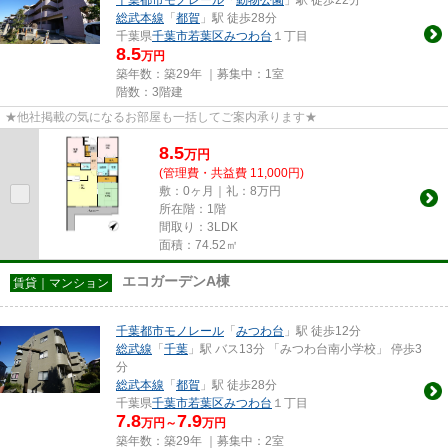
総武本線
「
都賀
」駅 徒歩28分
千葉県
千葉市若葉区
みつわ台
１丁目
8.5
万円
築年数：築29年 ｜募集中：
1室
階数：3階建
★他社掲載の気になるお部屋も一括してご案内承ります★
8.5
万
円
(管理費・共益費 11,000円)
敷：0ヶ月｜礼：8万円
所在階：1階
間取り：3LDK
面積：74.52㎡
エコガーデンA棟
賃貸｜マンション
千葉都市モノレール
「
みつわ台
」駅 徒歩12分
総武線
「
千葉
」駅 バス13分 「みつわ台南小学校」 停歩3
分
総武本線
「
都賀
」駅 徒歩28分
千葉県
千葉市若葉区
みつわ台
１丁目
7.8
7.9
万円～
万円
築年数：築29年 ｜募集中：
2室