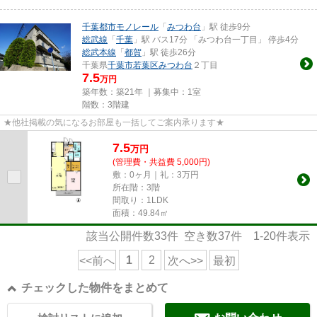
千葉都市モノレール
「
みつわ台
」駅 徒歩9分
総武線
「
千葉
」駅 バス17分 「みつわ台一丁目」 停歩4分
総武本線
「
都賀
」駅 徒歩26分
千葉県
千葉市若葉区
みつわ台
２丁目
7.5
万円
築年数：築21年 ｜募集中：
1室
階数：3階建
★他社掲載の気になるお部屋も一括してご案内承ります★
7.5
万
円
(管理費・共益費 5,000円)
敷：0ヶ月｜礼：3万円
所在階：3階
間取り：1LDK
面積：49.84㎡
該当公開件数
33
件 空き数
37
件
1-20
件表示
1
2
<<前へ
次へ>>
最初
チェックした物件をまとめて