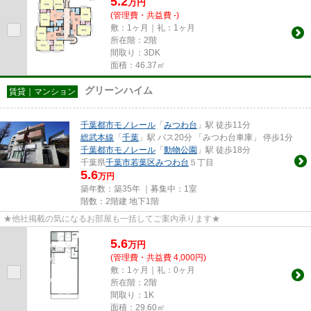
5.2
万
円
(管理費・共益費 -)
敷：1ヶ月｜礼：1ヶ月
所在階：2階
間取り：3DK
面積：46.37㎡
グリーンハイム
賃貸｜マンション
千葉都市モノレール
「
みつわ台
」駅 徒歩11分
総武本線
「
千葉
」駅 バス20分 「みつわ台車庫」 停歩1分
千葉都市モノレール
「
動物公園
」駅 徒歩18分
千葉県
千葉市若葉区
みつわ台
５丁目
5.6
万円
築年数：築35年 ｜募集中：
1室
階数：2階建 地下1階
★他社掲載の気になるお部屋も一括してご案内承ります★
5.6
万
円
(管理費・共益費 4,000円)
敷：1ヶ月｜礼：0ヶ月
所在階：2階
間取り：1K
面積：29.60㎡