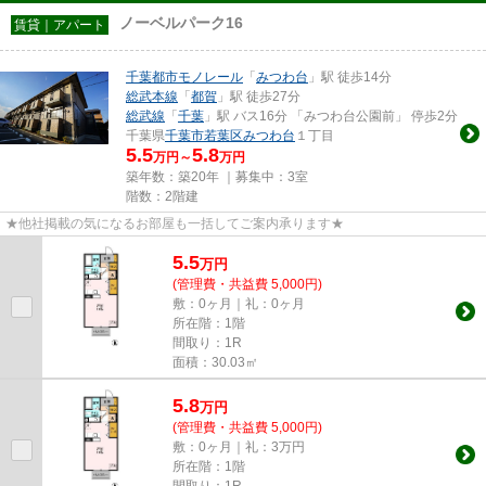
ノーベルパーク16
賃貸｜アパート
千葉都市モノレール
「
みつわ台
」駅 徒歩14分
総武本線
「
都賀
」駅 徒歩27分
総武線
「
千葉
」駅 バス16分 「みつわ台公園前」 停歩2分
千葉県
千葉市若葉区
みつわ台
１丁目
5.5
5.8
万円～
万円
築年数：築20年 ｜募集中：
3室
階数：2階建
★他社掲載の気になるお部屋も一括してご案内承ります★
5.5
万
円
(管理費・共益費 5,000円)
敷：0ヶ月｜礼：0ヶ月
所在階：1階
間取り：1R
面積：30.03㎡
5.8
万
円
(管理費・共益費 5,000円)
敷：0ヶ月｜礼：3万円
所在階：1階
間取り：1R