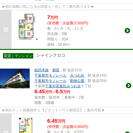
★他社掲載の気になるお部屋も一括してご案内承ります★
7
万
円
(管理費・共益費 5,500円)
敷：0ヶ月｜礼：1ヶ月
所在階：2階
間取り：3DK
面積：56.00㎡
シャインクロコ
賃貸｜マンション
総武本線
「
都賀
」駅 徒歩32分
千葉都市モノレール
「
みつわ台
」駅 徒歩19分
千葉都市モノレール
「
動物公園
」駅 徒歩20分
千葉県
千葉市若葉区
みつわ台
５丁目
6.45
6.5
万円～
万円
築年数：築38年 ｜募集中：
2室
階数：3階建
★他社ネット掲載物件も【ピタットハウス都賀店】ご案内可能★
6.45
万
円
(管理費・共益費 6,000円)
敷：0ヶ月｜礼：6万円