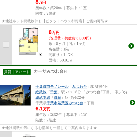
8
万円
築年数：築20年 ｜募集中：
1室
階数：3階建
★他社ネット掲載物件も【ピタットハウス都賀店】ご案内可能★
8
万
円
(管理費・共益費 6,000円)
敷：0ヶ月｜礼：1ヶ月
所在階：1階
間取り：1LDK
面積：58.81㎡
カーサみつわ台H
賃貸｜アパート
千葉都市モノレール
「
みつわ台
」駅 徒歩4分
総武線
「
千葉
」駅 バス18分 「みつわ台2丁目」 停歩3分
総武本線
「
都賀
」駅 徒歩22分
千葉県
千葉市若葉区
みつわ台
２丁目
6.1
万円
築年数：築32年 ｜募集中：
1室
階数：2階建
★他社掲載の気になるお部屋も一括してご案内承ります★