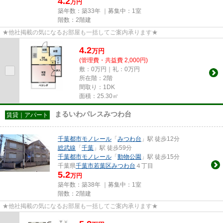
4.2
万円
築年数：築33年 ｜募集中：
1室
階数：2階建
★他社掲載の気になるお部屋も一括してご案内承ります★
4.2
万
円
(管理費・共益費 2,000円)
敷：0万円｜礼：0万円
所在階：2階
間取り：1DK
面積：25.30㎡
まるいわパレスみつわ台
賃貸｜アパート
千葉都市モノレール
「
みつわ台
」駅 徒歩12分
総武線
「
千葉
」駅 徒歩59分
千葉都市モノレール
「
動物公園
」駅 徒歩15分
千葉県
千葉市若葉区
みつわ台
４丁目
5.2
万円
築年数：築38年 ｜募集中：
1室
階数：2階建
★他社掲載の気になるお部屋も一括してご案内承ります★