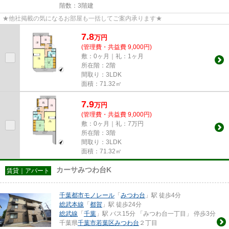
階数：3階建
★他社掲載の気になるお部屋も一括してご案内承ります★
7.8
万
円
(管理費・共益費 9,000円)
敷：0ヶ月｜礼：1ヶ月
所在階：2階
間取り：3LDK
面積：71.32㎡
7.9
万
円
(管理費・共益費 9,000円)
敷：0ヶ月｜礼：7万円
所在階：3階
間取り：3LDK
面積：71.32㎡
カーサみつわ台K
賃貸｜アパート
千葉都市モノレール
「
みつわ台
」駅 徒歩4分
総武本線
「
都賀
」駅 徒歩24分
総武線
「
千葉
」駅 バス15分 「みつわ台一丁目」 停歩3分
千葉県
千葉市若葉区
みつわ台
２丁目