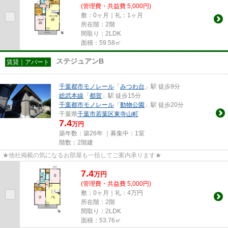
(管理費・共益費 5,000円)
敷：0ヶ月｜礼：1ヶ月
所在階：2階
間取り：2LDK
面積：59.58㎡
ステジュアンB
賃貸｜アパート
千葉都市モノレール
「
みつわ台
」駅 徒歩9分
総武本線
「
都賀
」駅 徒歩15分
千葉都市モノレール
「
動物公園
」駅 徒歩20分
千葉県
千葉市若葉区
東寺山町
7.4
万円
築年数：築26年 ｜募集中：
1室
階数：2階建
★他社掲載の気になるお部屋も一括してご案内承ります★
7.4
万
円
(管理費・共益費 5,000円)
敷：0ヶ月｜礼：4万円
所在階：2階
間取り：2LDK
面積：53.76㎡