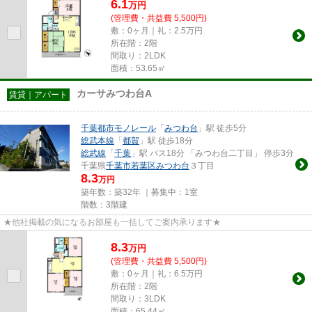
6.1
万
円
(管理費・共益費 5,500円)
敷：0ヶ月｜礼：2.5万円
所在階：2階
間取り：2LDK
面積：53.65㎡
カーサみつわ台A
賃貸｜アパート
千葉都市モノレール
「
みつわ台
」駅 徒歩5分
総武本線
「
都賀
」駅 徒歩18分
総武線
「
千葉
」駅 バス18分 「みつわ台二丁目」 停歩3分
千葉県
千葉市若葉区
みつわ台
３丁目
8.3
万円
築年数：築32年 ｜募集中：
1室
階数：3階建
★他社掲載の気になるお部屋も一括してご案内承ります★
8.3
万
円
(管理費・共益費 5,500円)
敷：0ヶ月｜礼：6.5万円
所在階：2階
間取り：3LDK
面積：65.44㎡