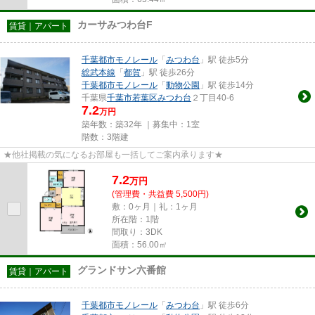
カーサみつわ台F
賃貸｜アパート
千葉都市モノレール
「
みつわ台
」駅 徒歩5分
総武本線
「
都賀
」駅 徒歩26分
千葉都市モノレール
「
動物公園
」駅 徒歩14分
千葉県
千葉市若葉区
みつわ台
２丁目40-6
7.2
万円
築年数：築32年 ｜募集中：
1室
階数：3階建
★他社掲載の気になるお部屋も一括してご案内承ります★
7.2
万
円
(管理費・共益費 5,500円)
敷：0ヶ月｜礼：1ヶ月
所在階：1階
間取り：3DK
面積：56.00㎡
グランドサン六番館
賃貸｜アパート
千葉都市モノレール
「
みつわ台
」駅 徒歩6分