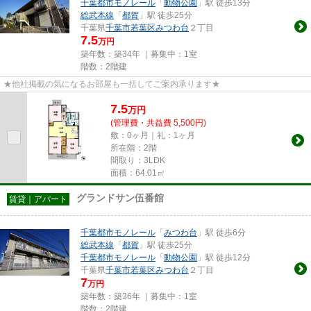
千葉都市モノレール
「
動物公園
」駅 徒歩13分
総武本線
「
都賀
」駅 徒歩25分
千葉県
千葉市若葉区
みつわ台
２丁目
7.5
万円
築年数：築34年 ｜募集中：
1室
階数：2階建
★他社掲載の気になるお部屋も一括してご案内承ります★
7.5
万
円
(管理費・共益費 5,500円)
敷：0ヶ月｜礼：1ヶ月
所在階：2階
間取り：3LDK
面積：64.01㎡
グランドサン伍番館
賃貸｜アパート
千葉都市モノレール
「
みつわ台
」駅 徒歩6分
総武本線
「
都賀
」駅 徒歩25分
千葉都市モノレール
「
動物公園
」駅 徒歩12分
千葉県
千葉市若葉区
みつわ台
２丁目
7
万円
築年数：築36年 ｜募集中：
1室
階数：2階建