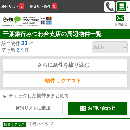
0
0
検討リスト
最近見た物件
お問合せ
千葉銀行みつわ台支店の周辺物件一覧
33
該当物件
件
37
空き数
件
さらに条件を絞り込む
物件リクエスト
チェックした物件をまとめて
検討リストに追加
お問い合わせ
中島ハイツ13
賃貸｜テラス