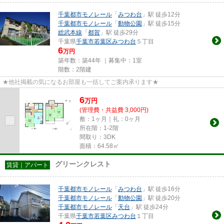
千葉都市モノレール
「
みつわ台
」駅 徒歩12分
千葉都市モノレール
「
動物公園
」駅 徒歩15分
総武本線
「
都賀
」駅 徒歩29分
千葉県
千葉市若葉区
みつわ台
５丁目
6
万円
築年数：築44年 ｜募集中：
1室
階数：2階建
★他社掲載の気になるお部屋も一括してご案内承ります★
6
万
円
(管理費・共益費 3,000円)
敷：1ヶ月｜礼：0ヶ月
所在階：1-2階
間取り：3DK
面積：64.58㎡
グリーンクレスト
賃貸｜アパート
千葉都市モノレール
「
みつわ台
」駅 徒歩16分
千葉都市モノレール
「
動物公園
」駅 徒歩20分
千葉都市モノレール
「
天台
」駅 徒歩24分
千葉県
千葉市若葉区
みつわ台
１丁目