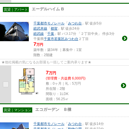
エーデルハイム B
賃貸｜アパート
千葉都市モノレール
「
みつわ台
」駅 徒歩5分
総武本線
「
都賀
」駅 徒歩24分
総武線
「
千葉
」駅 バス17分 「２丁目中央」 停歩3分
千葉県
千葉市若葉区
みつわ台
２丁目
7
万円
築年数：築34年 ｜募集中：
1室
階数：2階建
★他社掲載の気になるお部屋も一括してご案内承ります★
7
万
円
(管理費・共益費 6,000円)
敷：0ヶ月｜礼：5万円
所在階：2階
間取り：1LDK
面積：56.25㎡
エコガーデン Ｂ棟
賃貸｜マンション
千葉都市モノレール
「
みつわ台
」駅 徒歩14分
千葉都市モノレール
「
動物公園
」駅 徒歩22分