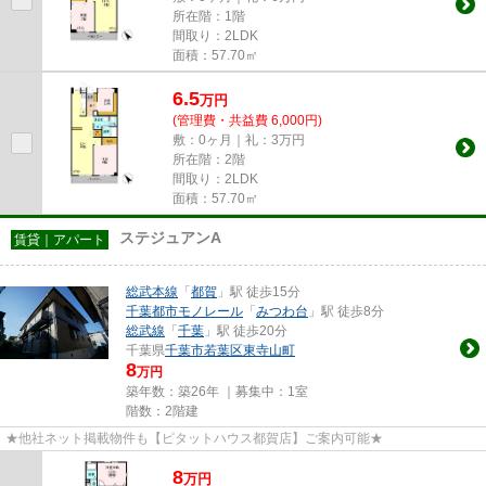
所在階：1階
間取り：2LDK
面積：57.70㎡
6.5
万
円
(管理費・共益費 6,000円)
敷：0ヶ月｜礼：3万円
所在階：2階
間取り：2LDK
面積：57.70㎡
ステジュアンA
賃貸｜アパート
総武本線
「
都賀
」駅 徒歩15分
千葉都市モノレール
「
みつわ台
」駅 徒歩8分
総武線
「
千葉
」駅 徒歩20分
千葉県
千葉市若葉区
東寺山町
8
万円
築年数：築26年 ｜募集中：
1室
階数：2階建
★他社ネット掲載物件も【ピタットハウス都賀店】ご案内可能★
8
万
円