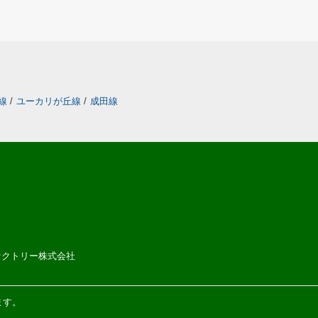
線
/
ユーカリが丘線
/
成田線
ムファクトリー株式会社
ます。