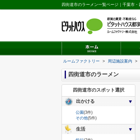
四街道市のラーメン一覧ページ｜千葉市・
ルームファクトリー
>
周辺施設案内
>
四街道市のラーメン
四街道市のスポット選択
出かける
公園
(3件)
その他
(5件)
生活