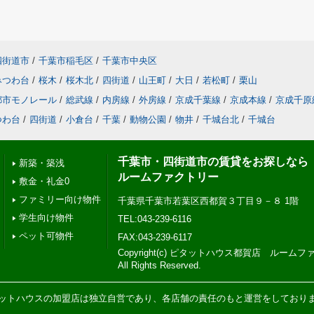
四街道市
/
千葉市稲毛区
/
千葉市中央区
みつわ台
/
桜木
/
桜木北
/
四街道
/
山王町
/
大日
/
若松町
/
栗山
都市モノレール
/
総武線
/
内房線
/
外房線
/
京成千葉線
/
京成本線
/
京成千原
つわ台
/
四街道
/
小倉台
/
千葉
/
動物公園
/
物井
/
千城台北
/
千城台
千葉市・四街道市の賃貸をお探しなら
新築・築浅
ルームファクトリー
敷金・礼金0
ファミリー向け物件
千葉県千葉市若葉区西都賀３丁目９－８ 1階
学生向け物件
TEL:043-239-6116
ペット可物件
FAX:043-239-6117
Copyright(c) ピタットハウス都賀店 ルー
All Rights Reserved.
ットハウスの加盟店は独立自営であり、各店舗の責任のもと運営をしており