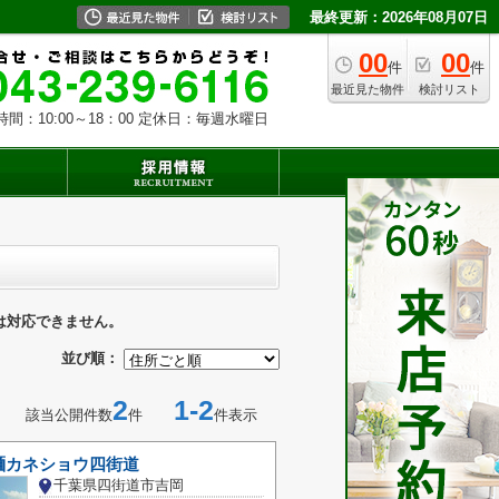
最終更新：2026年08月07日
00
00
件
件
最近見た物件
検討リスト
時間：10:00～18：00 定休日：毎週水曜日
は対応できません。
並び順：
2
1-2
該当公開件数
件
件表示
麺カネショウ四街道
千葉県四街道市吉岡